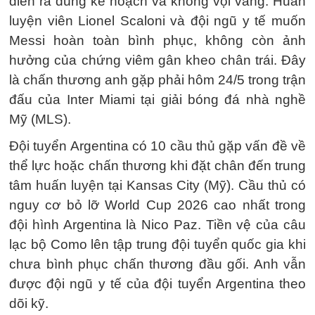
diễn ra đúng kế hoạch và không vội vàng. Huấn
luyện viên Lionel Scaloni và đội ngũ y tế muốn
Messi hoàn toàn bình phục, không còn ảnh
hưởng của chứng viêm gân kheo chân trái. Đây
là chấn thương anh gặp phải hôm 24/5 trong trận
đấu của Inter Miami tại giải bóng đá nhà nghề
Mỹ (MLS).
Đội tuyển Argentina có 10 cầu thủ gặp vấn đề về
thể lực hoặc chấn thương khi đặt chân đến trung
tâm huấn luyện tại Kansas City (Mỹ). Cầu thủ có
nguy cơ bỏ lỡ World Cup 2026 cao nhất trong
đội hình Argentina là Nico Paz. Tiền vệ của câu
lạc bộ Como lên tập trung đội tuyển quốc gia khi
chưa bình phục chấn thương đầu gối. Anh vẫn
được đội ngũ y tế của đội tuyển Argentina theo
dõi kỹ.