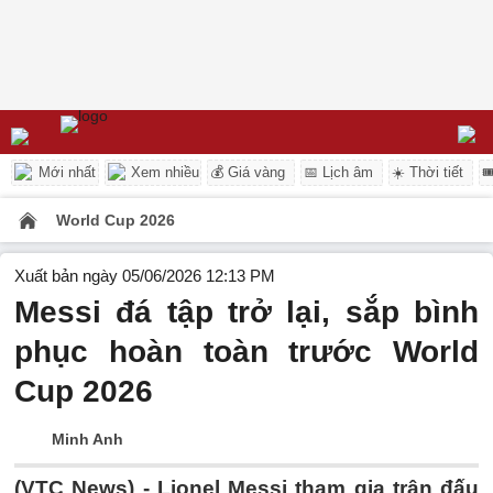
Mới nhất
Xem nhiều
💰 Giá vàng
📅 Lịch âm
☀️ Thời tiết

World Cup 2026
Xuất bản ngày 05/06/2026 12:13 PM
Messi đá tập trở lại, sắp bình
phục hoàn toàn trước World
Cup 2026
Minh Anh
(VTC News) -
Lionel Messi tham gia trận đấu