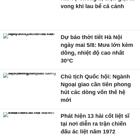
vong khi lau bể cá cảnh
Dự báo thời tiết Hà Nội
ngày mai 5/8: Mưa lớn kèm
dông, nhiệt độ cao nhất
30°C
Chủ tịch Quốc hội: Ngành
Ngoại giao cần tiên phong
hút các dòng vốn thế hệ
mới
Phát hiện 13 hài cốt liệt sĩ
tại nơi diễn ra trận chiến
đấu ác liệt năm 1972