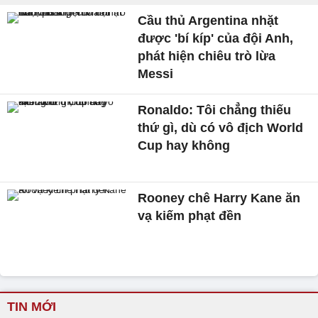
Cầu thủ Argentina nhặt
được 'bí kíp' của đội Anh,
phát hiện chiêu trò lừa
Messi
Ronaldo: Tôi chẳng thiếu
thứ gì, dù có vô địch World
Cup hay không
Rooney chê Harry Kane ăn
vạ kiếm phạt đền
TIN MỚI