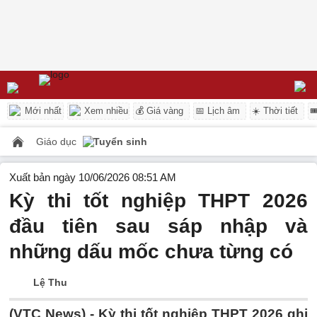
Mới nhất
Xem nhiều
💰 Giá vàng
📅 Lịch âm
☀️ Thời tiết

Giáo dục
Tuyển sinh
Xuất bản ngày 10/06/2026 08:51 AM
Kỳ thi tốt nghiệp THPT 2026
đầu tiên sau sáp nhập và
những dấu mốc chưa từng có
Lệ Thu
(VTC News) -
Kỳ thi tốt nghiệp THPT 2026 ghi