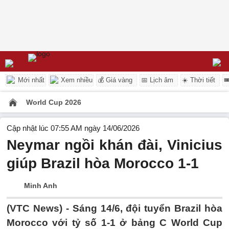
Mới nhất
Xem nhiều
💰 Giá vàng
📅 Lịch âm
☀️ Thời tiết

World Cup 2026
Cập nhật lúc 07:55 AM ngày 14/06/2026
Neymar ngồi khán đài, Vinicius
giúp Brazil hòa Morocco 1-1
Minh Anh
(VTC News) -
Sáng 14/6, đội tuyển Brazil hòa
Morocco với tỷ số 1-1 ở bảng C World Cup