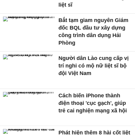
liệt sĩ
Bắt tạm giam nguyên Giám
đốc BQL đầu tư xây dựng
công trình dân dụng Hải
Phòng
Người dân Lào cung cấp vị
trí nghi có mộ nữ liệt sĩ bộ
đội Việt Nam
Cách biến iPhone thành
điện thoại 'cục gạch', giúp
trẻ cai nghiện mạng xã hội
Phát hiện thêm 8 hài cốt liệt