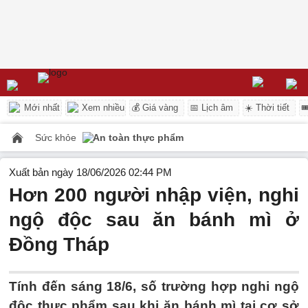
Mới nhất
Xem nhiều
💰 Giá vàng
📅 Lịch âm
☀️ Thời tiết

Sức khỏe
An toàn thực phẩm
Xuất bản ngày 18/06/2026 02:44 PM
Hơn 200 người nhập viện, nghi
ngộ độc sau ăn bánh mì ở
Đồng Tháp
Tính đến sáng 18/6, số trường hợp nghi ngộ
độc thực phẩm sau khi ăn bánh mì tại cơ sở