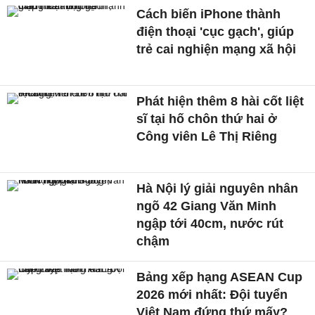
Cách biến iPhone thành
điện thoại 'cục gạch', giúp
trẻ cai nghiện mạng xã hội
Phát hiện thêm 8 hài cốt liệt
sĩ tại hố chôn thứ hai ở
Công viên Lê Thị Riêng
Hà Nội lý giải nguyên nhân
ngõ 42 Giang Văn Minh
ngập tới 40cm, nước rút
chậm
Bảng xếp hạng ASEAN Cup
2026 mới nhất: Đội tuyển
Việt Nam đứng thứ mấy?