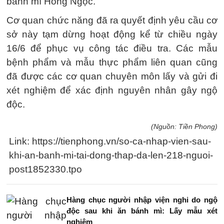
bánh mì Hồng Ngọc.
Cơ quan chức năng đã ra quyết định yêu cầu cơ
sở này tạm dừng hoạt động kể từ chiều ngày
16/6 để phục vụ công tác điều tra. Các mẫu
bệnh phẩm và mẫu thực phẩm liên quan cũng
đã được các cơ quan chuyên môn lấy và gửi đi
xét nghiệm để xác định nguyên nhân gây ngộ
độc.
(Nguồn: Tiền Phong)
Link: https://tienphong.vn/so-ca-nhap-vien-sau-
khi-an-banh-mi-tai-dong-thap-da-len-218-nguoi-
post1852330.tpo
Hàng chục người nhập viện nghi do ngộ
độc sau khi ăn bánh mì: Lấy mẫu xét
nghiệm