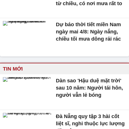
từ chiều, có nơi mưa rất to
Dự báo thời tiết miền Nam
ngày mai 4/8: Ngày nắng,
chiều tối mưa dông rải rác
TIN MỚI
Dàn sao 'Hậu duệ mặt trời'
sau 10 năm: Người tái hôn,
người vẫn lẻ bóng
Đà Nẵng quy tập 3 hài cốt
liệt sĩ, nghi thuộc lực lượng