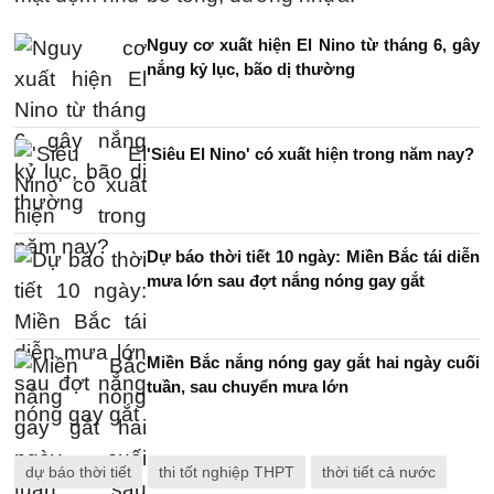
Nguy cơ xuất hiện El Nino từ tháng 6, gây
nắng kỷ lục, bão dị thường
'Siêu El Nino' có xuất hiện trong năm nay?
Dự báo thời tiết 10 ngày: Miền Bắc tái diễn
mưa lớn sau đợt nắng nóng gay gắt
Miền Bắc nắng nóng gay gắt hai ngày cuối
tuần, sau chuyển mưa lớn
dự báo thời tiết
thi tốt nghiệp THPT
thời tiết cả nước