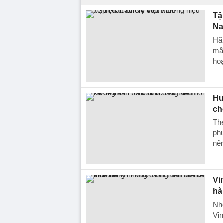
Tậ
N
Hãn
mẫ
hoạ
Hư
ch
The
phụ
nên
Vi
hà
Nhờ
Vin