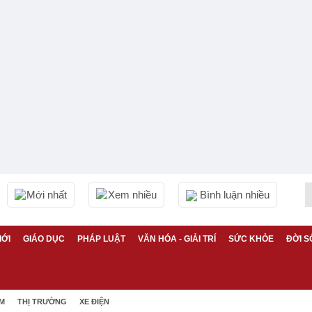
Mới nhất
Xem nhiều
Bình luận nhiều
IỚI
GIÁO DỤC
PHÁP LUẬT
VĂN HÓA - GIẢI TRÍ
SỨC KHỎE
ĐỜI S
ỆM
THỊ TRƯỜNG
XE ĐIỆN