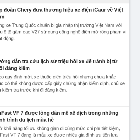
p đoàn Chery đưa thương hiệu xe điện iCaur về Việt
am
g xe Trung Quốc chuẩn bị gia nhập thị trường Việt Nam với
u ô tô gầm cao V27 sử dụng công nghệ điện mở rộng phạm vi
t động.
ớng dẫn tra cứu lịch sử triệu hồi xe để tránh bị từ
ối đăng kiểm
o quy định mới, xe thuộc diện triệu hồi nhưng chưa khắc
c có thể không được cấp giấy chứng nhận kiểm định, chủ xe
 kiểm tra trước khi đi đăng kiểm.
nFast VF 7 được lòng dân mê xê dịch trong những
nh trình du lịch mùa hè
 khả năng tối ưu không gian đi cùng mức chi phí tiết kiệm,
Fast VF 7 đang là mẫu xe được nhiều gia đình ưu tiên lựa