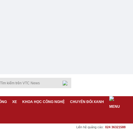
ỐNG
XE
KHOA HỌC CÔNG NGHỆ
CHUYỂN ĐỔI XANH
Liên hệ quảng cáo:
024 36321588