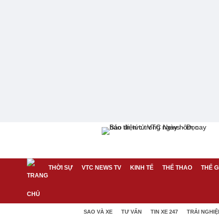
THỜI SỰ
VTC NEWS TV
KINH TẾ
THỂ THAO
THẾ G
SAO VÀ XE
TƯ VẤN
TIN XE 247
TRẢI NGHI