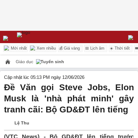
Mới nhất
Xem nhiều
💰 Giá vàng
📅 Lịch âm
☀️ Thời tiết

Giáo dục
Tuyển sinh
Cập nhật lúc 05:13 PM ngày 12/06/2026
Đề Văn gọi Steve Jobs, Elon
Musk là 'nhà phát minh' gây
tranh cãi: Bộ GD&ĐT lên tiếng
Lệ Thu
(VTC News) -
Bộ GD&ĐT lên tiếng trước