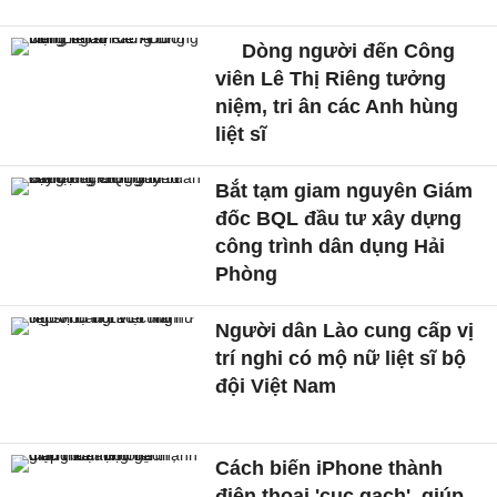
Dòng người đến Công
viên Lê Thị Riêng tưởng
niệm, tri ân các Anh hùng
liệt sĩ
Bắt tạm giam nguyên Giám
đốc BQL đầu tư xây dựng
công trình dân dụng Hải
Phòng
Người dân Lào cung cấp vị
trí nghi có mộ nữ liệt sĩ bộ
đội Việt Nam
Cách biến iPhone thành
điện thoại 'cục gạch', giúp