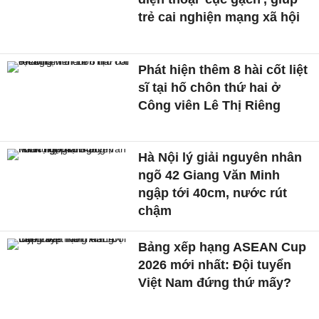
trẻ cai nghiện mạng xã hội
Phát hiện thêm 8 hài cốt liệt
sĩ tại hố chôn thứ hai ở
Công viên Lê Thị Riêng
Hà Nội lý giải nguyên nhân
ngõ 42 Giang Văn Minh
ngập tới 40cm, nước rút
chậm
Bảng xếp hạng ASEAN Cup
2026 mới nhất: Đội tuyển
Việt Nam đứng thứ mấy?