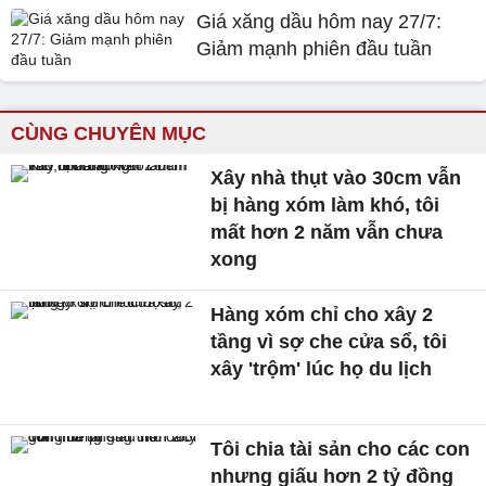
Giá xăng dầu hôm nay 27/7:
Giảm mạnh phiên đầu tuần
CÙNG CHUYÊN MỤC
Xây nhà thụt vào 30cm vẫn
bị hàng xóm làm khó, tôi
mất hơn 2 năm vẫn chưa
xong
Hàng xóm chỉ cho xây 2
tầng vì sợ che cửa sổ, tôi
xây 'trộm' lúc họ du lịch
Tôi chia tài sản cho các con
nhưng giấu hơn 2 tỷ đồng