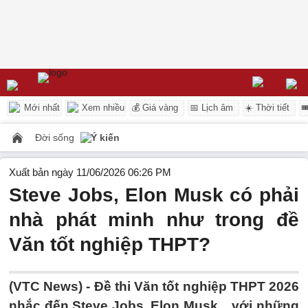
Mới nhất
Xem nhiều
💰 Giá vàng
📅 Lịch âm
☀️ Thời tiết

Đời sống
Ý kiến
Xuất bản ngày 11/06/2026 06:26 PM
Steve Jobs, Elon Musk có phải
nhà phát minh như trong đề
Văn tốt nghiệp THPT?
(VTC News) -
Đề thi Văn tốt nghiệp THPT 2026
nhắc đến Steve Jobs, Elon Musk... với những