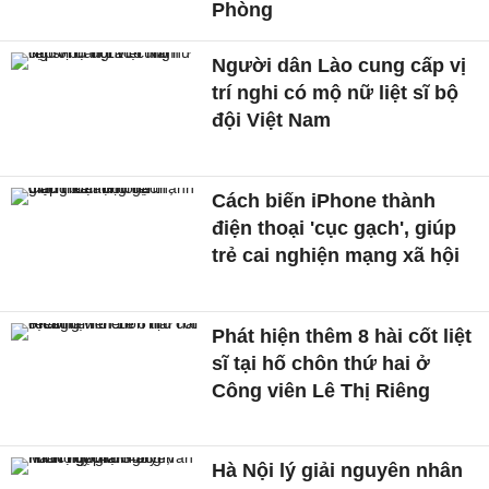
Phòng
Người dân Lào cung cấp vị
trí nghi có mộ nữ liệt sĩ bộ
đội Việt Nam
Cách biến iPhone thành
điện thoại 'cục gạch', giúp
trẻ cai nghiện mạng xã hội
Phát hiện thêm 8 hài cốt liệt
sĩ tại hố chôn thứ hai ở
Công viên Lê Thị Riêng
Hà Nội lý giải nguyên nhân