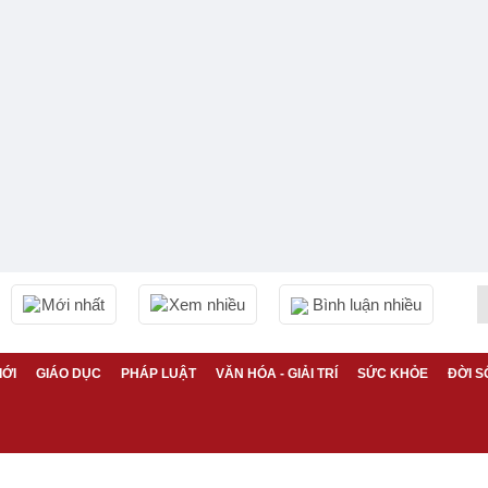
Mới nhất
Xem nhiều
Bình luận nhiều
IỚI
GIÁO DỤC
PHÁP LUẬT
VĂN HÓA - GIẢI TRÍ
SỨC KHỎE
ĐỜI S