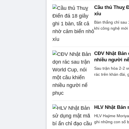
Cầu thủ Thuỵ Đ
xíu
Bàn thắng chỉ sau 1
khi công nghệ mới 
CĐV Nhật Bản d
nhiều người n
Sau trận hòa 2-2 
rác trên khán đài, 
HLV Nhật Bản s
HLV Hajime Moriyas
ghi những con số bí