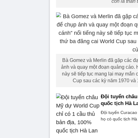
còn là thần
Bà Gomez và Merlin đã gặp các đại
ảnh và quay một đoạn quảng cáo. Hi
này sẽ tiếp tục mang lại may mắn 
Cup sau các kỳ năm 1970 và 
Đội tuyển châu
quốc tịch Hà L
Đội tuyển Curacao 
họ có quốc tịch Hà