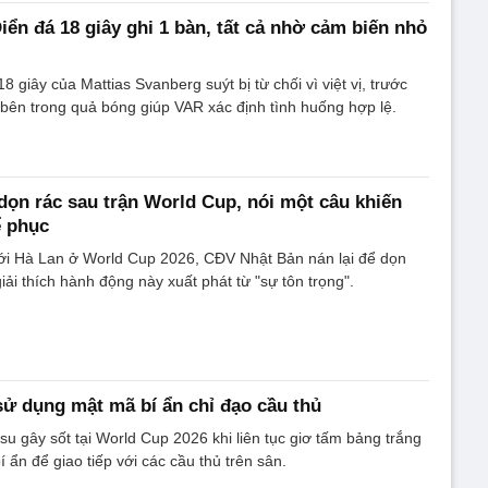
iển đá 18 giây ghi 1 bàn, tất cả nhờ cảm biến nhỏ
8 giây của Mattias Svanberg suýt bị từ chối vì việt vị, trước
bên trong quả bóng giúp VAR xác định tình huống hợp lệ.
ọn rác sau trận World Cup, nói một câu khiến
ể phục
với Hà Lan ở World Cup 2026, CĐV Nhật Bản nán lại để dọn
giải thích hành động này xuất phát từ "sự tôn trọng".
ử dụng mật mã bí ẩn chỉ đạo cầu thủ
u gây sốt tại World Cup 2026 khi liên tục giơ tấm bảng trắng
 ẩn để giao tiếp với các cầu thủ trên sân.