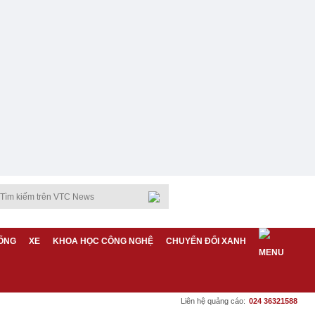
ỐNG
XE
KHOA HỌC CÔNG NGHỆ
CHUYỂN ĐỔI XANH
Liên hệ quảng cáo:
024 36321588