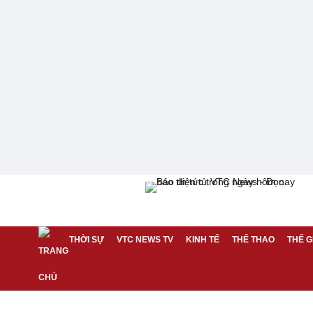
THỜI SỰ
VTC NEWS TV
KINH TẾ
THỂ THAO
THẾ G