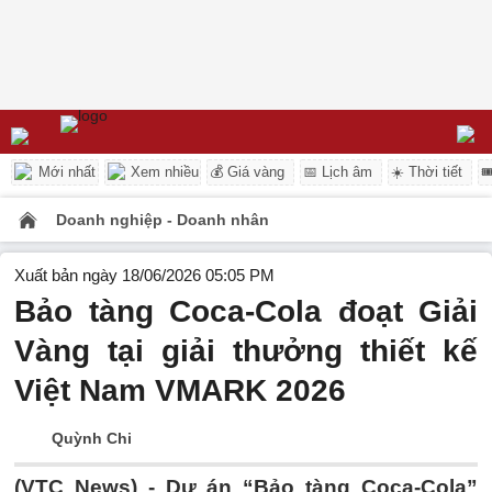
Mới nhất
Xem nhiều
💰 Giá vàng
📅 Lịch âm
☀️ Thời tiết

Doanh nghiệp - Doanh nhân
Xuất bản ngày 18/06/2026 05:05 PM
Bảo tàng Coca-Cola đoạt Giải
Vàng tại giải thưởng thiết kế
Việt Nam VMARK 2026
Quỳnh Chi
(VTC News) -
Dự án “Bảo tàng Coca-Cola”