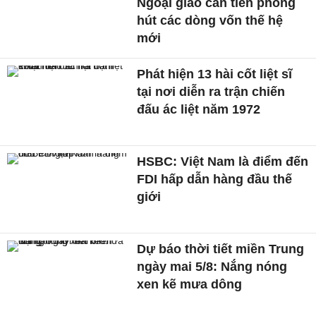
Ngoại giao cần tiên phong
hút các dòng vốn thế hệ
mới
Phát hiện 13 hài cốt liệt sĩ
tại nơi diễn ra trận chiến
đấu ác liệt năm 1972
HSBC: Việt Nam là điểm đến
FDI hấp dẫn hàng đầu thế
giới
Dự báo thời tiết miền Trung
ngày mai 5/8: Nắng nóng
xen kẽ mưa dông