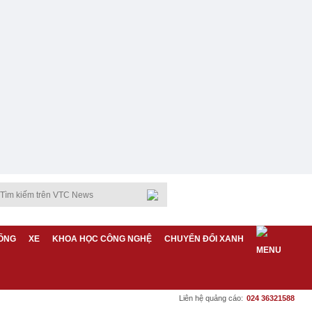
ỐNG
XE
KHOA HỌC CÔNG NGHỆ
CHUYỂN ĐỔI XANH
Liên hệ quảng cáo:
024 36321588