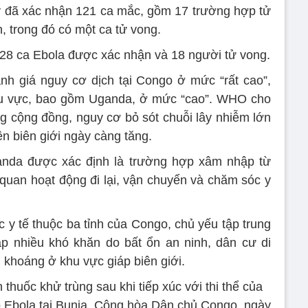
y đã xác nhận 121 ca mắc, gồm 17 trường hợp tử
, trong đó có một ca tử vong.
128 ca Ebola được xác nhận và 18 người tử vong.
nh giá nguy cơ dịch tại Congo ở mức “rất cao”,
khu vực, bao gồm Uganda, ở mức “cao”. WHO cho
ng cộng đồng, nguy cơ bỏ sót chuỗi lây nhiễm lớn
ên biên giới ngày càng tăng.
anda được xác định là trường hợp xâm nhập từ
quan hoạt động đi lại, vận chuyển và chăm sóc y
c y tế thuộc ba tỉnh của Congo, chủ yếu tập trung
 gặp nhiều khó khăn do bất ổn an ninh, dân cư di
i khoáng ở khu vực giáp biên giới.