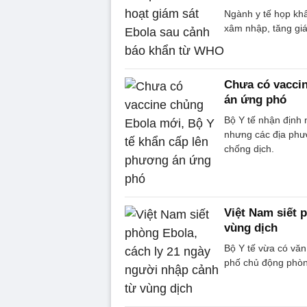
Ngành y tế họp kh
xâm nhập, tăng gi
Chưa có vaccin
án ứng phó
Bộ Y tế nhận định
nhưng các địa phư
chống dịch.
Việt Nam siết 
vùng dịch
Bộ Y tế vừa có văn 
phố chủ động phòng