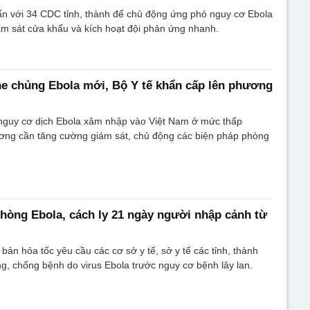
ẩn với 34 CDC tỉnh, thành để chủ động ứng phó nguy cơ Ebola
ám sát cửa khẩu và kích hoạt đội phản ứng nhanh.
e chủng Ebola mới, Bộ Y tế khẩn cấp lên phương
 nguy cơ dịch Ebola xâm nhập vào Việt Nam ở mức thấp
ơng cần tăng cường giám sát, chủ động các biện pháp phòng
phòng Ebola, cách ly 21 ngày người nhập cảnh từ
bản hỏa tốc yêu cầu các cơ sở y tế, sở y tế các tỉnh, thành
, chống bệnh do virus Ebola trước nguy cơ bệnh lây lan.