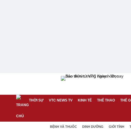
THỜI SỰ
VTC NEWS TV
KINH TẾ
THỂ THAO
THẾ G
BỆNH VÀ THUỐC
DINH DƯỠNG
GIỚI TÍNH