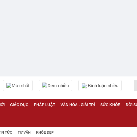
Mới nhất
Xem nhiều
Bình luận nhiều
IỚI
GIÁO DỤC
PHÁP LUẬT
VĂN HÓA - GIẢI TRÍ
SỨC KHỎE
ĐỜI S
TIN TỨC
TƯ VẤN
KHỎE ĐẸP