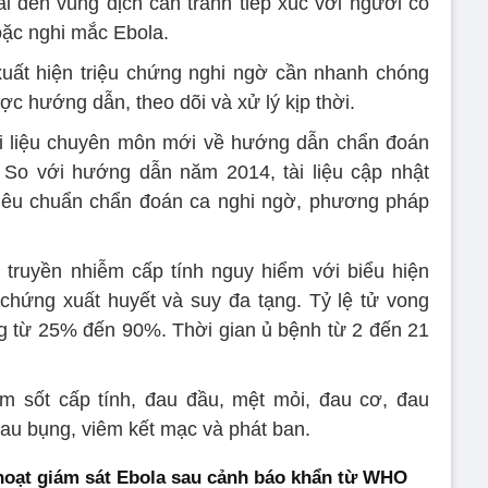
i đến vùng dịch cần tránh tiếp xúc với người có
hoặc nghi mắc Ebola.
xuất hiện triệu chứng nghi ngờ cần nhanh chóng
ợc hướng dẫn, theo dõi và xử lý kịp thời.
ài liệu chuyên môn mới về hướng dẫn chẩn đoán
. So với hướng dẫn năm 2014, tài liệu cập nhật
 tiêu chuẩn chẩn đoán ca nghi ngờ, phương pháp
truyền nhiễm cấp tính nguy hiểm với biểu hiện
chứng xuất huyết và suy đa tạng. Tỷ lệ tử vong
g từ 25% đến 90%. Thời gian ủ bệnh từ 2 đến 21
m sốt cấp tính, đau đầu, mệt mỏi, đau cơ, đau
đau bụng, viêm kết mạc và phát ban.
hoạt giám sát Ebola sau cảnh báo khẩn từ WHO