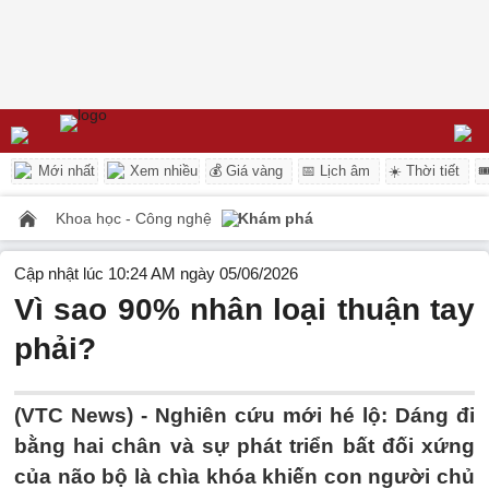
Mới nhất
Xem nhiều
💰 Giá vàng
📅 Lịch âm
☀️ Thời tiết

Khoa học - Công nghệ
Khám phá
Cập nhật lúc 10:24 AM ngày 05/06/2026
Vì sao 90% nhân loại thuận tay
phải?
(VTC News) -
Nghiên cứu mới hé lộ: Dáng đi
bằng hai chân và sự phát triển bất đối xứng
của não bộ là chìa khóa khiến con người chủ