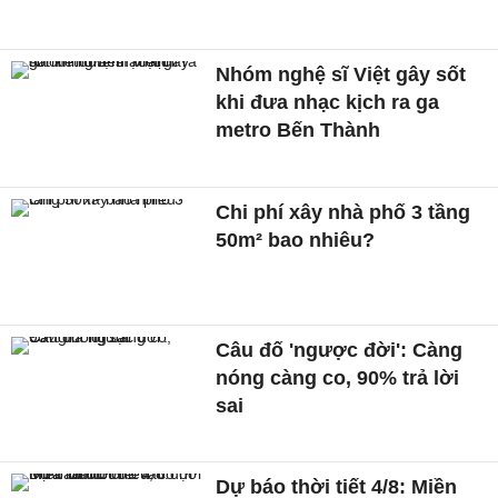
Nhóm nghệ sĩ Việt gây sốt
khi đưa nhạc kịch ra ga
metro Bến Thành
Chi phí xây nhà phố 3 tầng
50m² bao nhiêu?
Câu đố 'ngược đời': Càng
nóng càng co, 90% trả lời
sai
Dự báo thời tiết 4/8: Miền