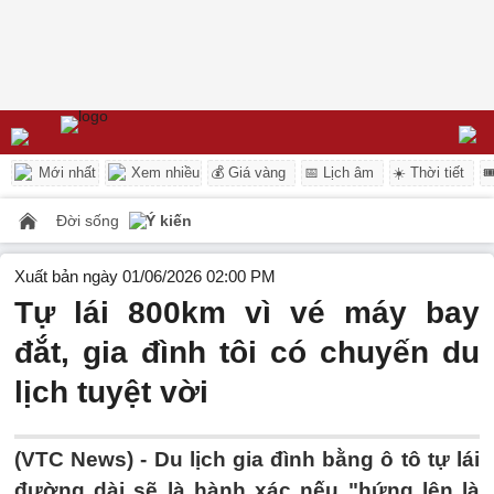
Mới nhất
Xem nhiều
💰 Giá vàng
📅 Lịch âm
☀️ Thời tiết

Đời sống
Ý kiến
Xuất bản ngày 01/06/2026 02:00 PM
Tự lái 800km vì vé máy bay
đắt, gia đình tôi có chuyến du
lịch tuyệt vời
(VTC News) -
Du lịch gia đình bằng ô tô tự lái
đường dài sẽ là hành xác nếu "hứng lên là