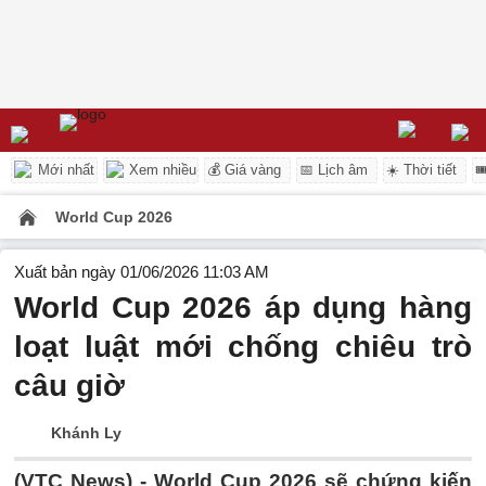
Mới nhất
Xem nhiều
💰 Giá vàng
📅 Lịch âm
☀️ Thời tiết

World Cup 2026
Xuất bản ngày 01/06/2026 11:03 AM
World Cup 2026 áp dụng hàng
loạt luật mới chống chiêu trò
câu giờ
Khánh Ly
(VTC News) -
World Cup 2026 sẽ chứng kiến