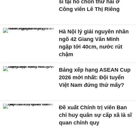
sĩ tại hố chôn thứ hai ở
Công viên Lê Thị Riêng
Hà Nội lý giải nguyên nhân
ngõ 42 Giang Văn Minh
ngập tới 40cm, nước rút
chậm
Bảng xếp hạng ASEAN Cup
2026 mới nhất: Đội tuyển
Việt Nam đứng thứ mấy?
Đề xuất Chính trị viên Ban
chỉ huy quân sự cấp xã là sĩ
quan chính quy