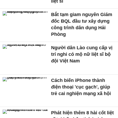
liệt sĩ
Bắt tạm giam nguyên Giám
đốc BQL đầu tư xây dựng
công trình dân dụng Hải
Phòng
Người dân Lào cung cấp vị
trí nghi có mộ nữ liệt sĩ bộ
đội Việt Nam
Cách biến iPhone thành
điện thoại 'cục gạch', giúp
trẻ cai nghiện mạng xã hội
Phát hiện thêm 8 hài cốt liệt