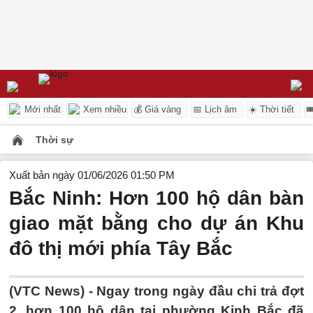
Mới nhất
Xem nhiều
💰 Giá vàng
📅 Lịch âm
☀️ Thời tiết

Thời sự
Xuất bản ngày 01/06/2026 01:50 PM
Bắc Ninh: Hơn 100 hộ dân bàn
giao mặt bằng cho dự án Khu
đô thị mới phía Tây Bắc
(VTC News) -
Ngay trong ngày đầu chi trả đợt
2, hơn 100 hộ dân tại phường Kinh Bắc đã