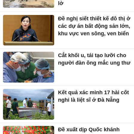
lở
Đề nghị siết thiết kế đô thị ở
các dự án bất động sản lớn,
khu vực ven sông, ven biển
Cắt khối u, tái tạo lưỡi cho
người đàn ông mắc ung thư
Kết quả xác minh 17 hài cốt
nghi là liệt sĩ ở Đà Nẵng
Đề xuất dịp Quốc khánh