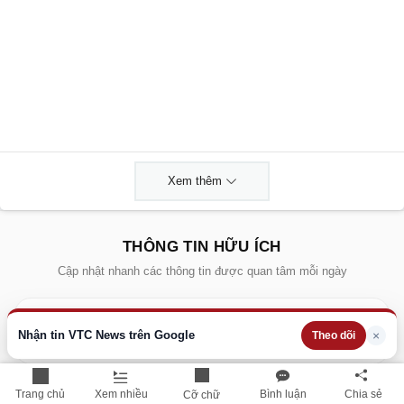
Xem thêm
THÔNG TIN HỮU ÍCH
Cập nhật nhanh các thông tin được quan tâm mỗi ngày
Lịch âm hôm nay
Nhận tin VTC News trên Google
×
Theo dõi
Dự báo thời tiết hôm nay
Giá vàng hôm nay
Trang chủ
Xem nhiều
Bình luận
Chia sẻ
Cỡ chữ