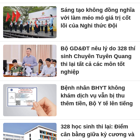
Sáng tạo không đồng nghĩa
với làm méo mó giá trị cốt
lõi của Nghi thức Đội
Bộ GD&ĐT nêu lý do 328 thí
sinh Chuyên Tuyên Quang
thi lại tất cả các môn tốt
nghiệp
Bệnh nhân BHYT không
khám dịch vụ vẫn bị thu
thêm tiền, Bộ Y tế lên tiếng
328 học sinh thi lại: Điểm
cân bằng giữa kỷ cương và