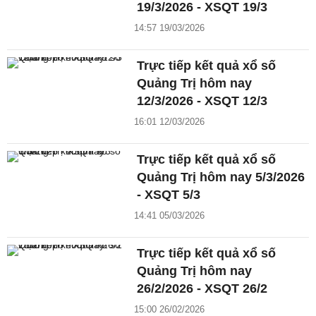
19/3/2026 - XSQT 19/3
14:57 19/03/2026
Trực tiếp kết quả xổ số
Quảng Trị hôm nay
12/3/2026 - XSQT 12/3
16:01 12/03/2026
Trực tiếp kết quả xổ số
Quảng Trị hôm nay 5/3/2026
- XSQT 5/3
14:41 05/03/2026
Trực tiếp kết quả xổ số
Quảng Trị hôm nay
26/2/2026 - XSQT 26/2
15:00 26/02/2026