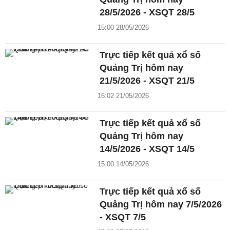
28/5/2026 - XSQT 28/5
15:00 28/05/2026
Trực tiếp kết quả xổ số
Quảng Trị hôm nay
21/5/2026 - XSQT 21/5
16:02 21/05/2026
Trực tiếp kết quả xổ số
Quảng Trị hôm nay
14/5/2026 - XSQT 14/5
15:00 14/05/2026
Trực tiếp kết quả xổ số
Quảng Trị hôm nay 7/5/2026
- XSQT 7/5