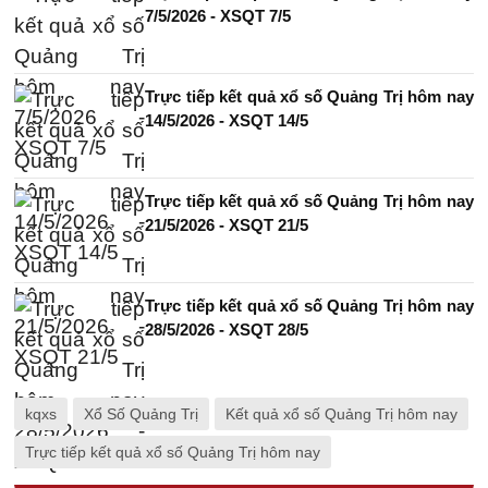
7/5/2026 - XSQT 7/5
Trực tiếp kết quả xổ số Quảng Trị hôm nay
14/5/2026 - XSQT 14/5
Trực tiếp kết quả xổ số Quảng Trị hôm nay
21/5/2026 - XSQT 21/5
Trực tiếp kết quả xổ số Quảng Trị hôm nay
28/5/2026 - XSQT 28/5
kqxs
Xổ Số Quảng Trị
Kết quả xổ số Quảng Trị hôm nay
Trực tiếp kết quả xổ số Quảng Trị hôm nay