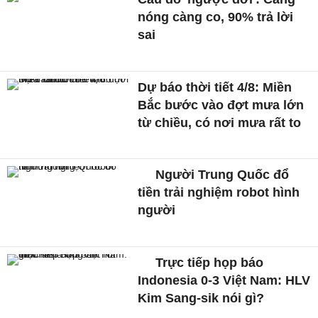
nóng càng co, 90% trả lời
sai
Dự báo thời tiết 4/8: Miền
Bắc bước vào đợt mưa lớn
từ chiều, có nơi mưa rất to
Người Trung Quốc đổ
tiền trải nghiệm robot hình
người
Trực tiếp họp báo
Indonesia 0-3 Việt Nam: HLV
Kim Sang-sik nói gì?