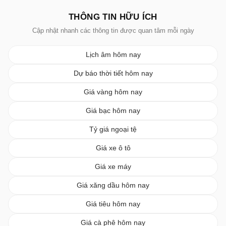
THÔNG TIN HỮU ÍCH
Cập nhật nhanh các thông tin được quan tâm mỗi ngày
Lịch âm hôm nay
Dự báo thời tiết hôm nay
Giá vàng hôm nay
Giá bạc hôm nay
Tỷ giá ngoại tệ
Giá xe ô tô
Giá xe máy
Giá xăng dầu hôm nay
Giá tiêu hôm nay
Giá cà phê hôm nay