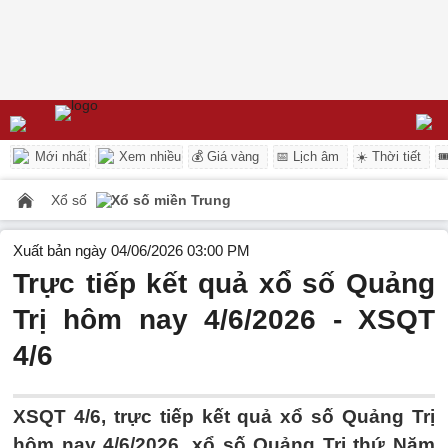
Mới nhất
Xem nhiều
💰 Giá vàng
📅 Lịch âm
☀️ Thời tiết

Xổ số
Xổ số miền Trung
Xuất bản ngày 04/06/2026 03:00 PM
Trực tiếp kết quả xổ số Quảng
Trị hôm nay 4/6/2026 - XSQT
4/6
XSQT 4/6, trực tiếp kết quả xổ số Quảng Trị
hôm nay 4/6/2026, xổ số Quảng Trị thứ Năm