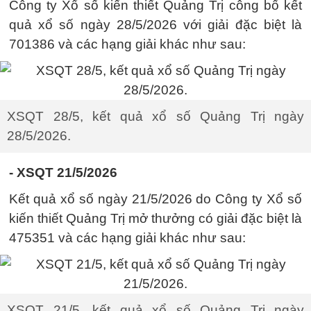
Công ty Xổ số kiến thiết Quảng Trị công bố kết
quả xổ số ngày 28/5/2026 với giải đặc biệt là
701386 và các hạng giải khác như sau:
XSQT 28/5, kết quả xổ số Quảng Trị ngày
28/5/2026.
- XSQT 21/5/2026
Kết quả xổ số ngày 21/5/2026 do Công ty Xổ số
kiến thiết Quảng Trị mở thưởng có giải đặc biệt là
475351 và các hạng giải khác như sau:
XSQT 21/5, kết quả xổ số Quảng Trị ngày