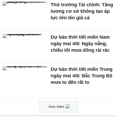
Thứ trưởng Tài chính: Tăng
lương cơ sở không tạo áp
lực lớn lên giá cả
Dự báo thời tiết miền Nam
ngày mai 4/8: Ngày nắng,
chiều tối mưa dông rải rác
Dự báo thời tiết miền Trung
ngày mai 4/8: Bắc Trung Bộ
mưa to đến rất to
Xem thêm