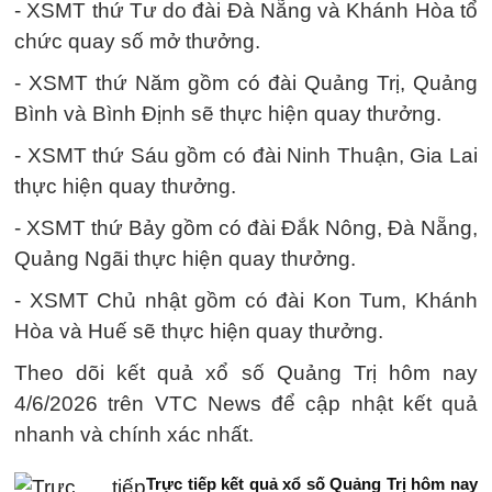
- XSMT thứ Tư do đài Đà Nẵng và Khánh Hòa tổ
chức quay số mở thưởng.
- XSMT thứ Năm gồm có đài Quảng Trị, Quảng
Bình và Bình Định sẽ thực hiện quay thưởng.
- XSMT thứ Sáu gồm có đài Ninh Thuận, Gia Lai
thực hiện quay thưởng.
- XSMT thứ Bảy gồm có đài Đắk Nông, Đà Nẵng,
Quảng Ngãi thực hiện quay thưởng.
- XSMT Chủ nhật gồm có đài Kon Tum, Khánh
Hòa và Huế sẽ thực hiện quay thưởng.
Theo dõi kết quả xổ số Quảng Trị hôm nay
4/6/2026 trên VTC News để cập nhật kết quả
nhanh và chính xác nhất.
Trực tiếp kết quả xổ số Quảng Trị hôm nay