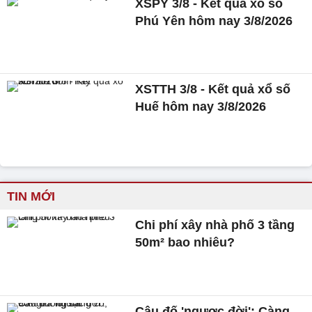
XSPY 3/8 - Kết quả xổ số
Phú Yên hôm nay 3/8/2026
XSTTH 3/8 - Kết quả xổ số
Huế hôm nay 3/8/2026
TIN MỚI
Chi phí xây nhà phố 3 tầng
50m² bao nhiêu?
Câu đố 'ngược đời': Càng