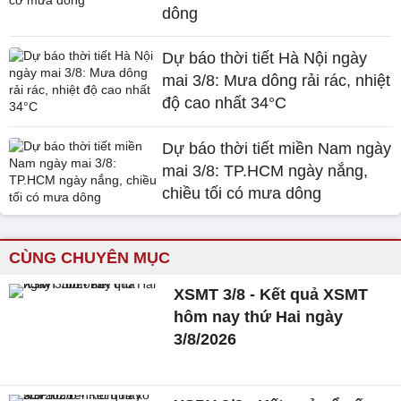
dông
Dự báo thời tiết Hà Nội ngày
mai 3/8: Mưa dông rải rác, nhiệt
độ cao nhất 34°C
Dự báo thời tiết miền Nam ngày
mai 3/8: TP.HCM ngày nắng,
chiều tối có mưa dông
CÙNG CHUYÊN MỤC
XSMT 3/8 - Kết quả XSMT
hôm nay thứ Hai ngày
3/8/2026