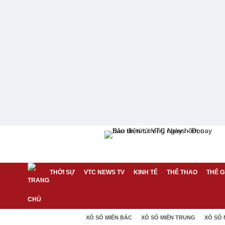
THỜI SỰ
VTC NEWS TV
KINH TẾ
THỂ THAO
THẾ G
XỔ SỐ MIỀN BẮC
XỔ SỐ MIỀN TRUNG
XỔ SỐ 