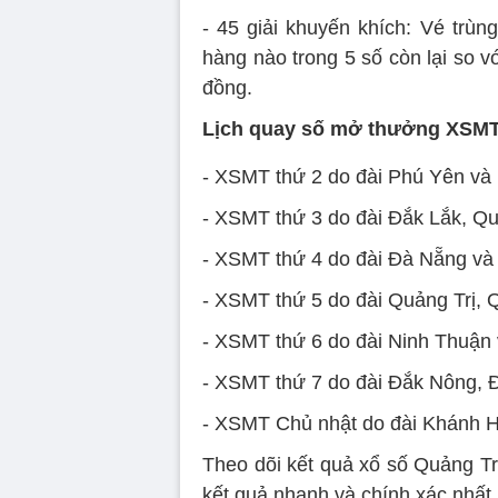
- 45 giải khuyến khích: Vé trùn
hàng nào trong 5 số còn lại so vớ
đồng.
Lịch quay số mở thưởng XSM
- XSMT thứ 2 do đài Phú Yên và
- XSMT thứ 3 do đài Đắk Lắk, Q
- XSMT thứ 4 do đài Đà Nẵng và
- XSMT thứ 5 do đài Quảng Trị, 
- XSMT thứ 6 do đài Ninh Thuận 
- XSMT thứ 7 do đài Đắk Nông, 
- XSMT Chủ nhật do đài Khánh H
Theo dõi kết quả xổ số Quảng T
kết quả nhanh và chính xác nhất.