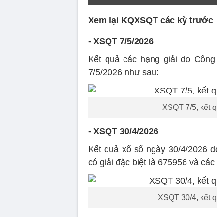
Xem lại KQXSQT các kỳ trước
- XSQT 7/5/2026
Kết quả các hạng giải do Công
7/5/2026 như sau:
XSQT 7/5, kết q
- XSQT 30/4/2026
Kết quả xổ số ngày 30/4/2026 d
có giải đặc biệt là 675956 và các
XSQT 30/4, kết q