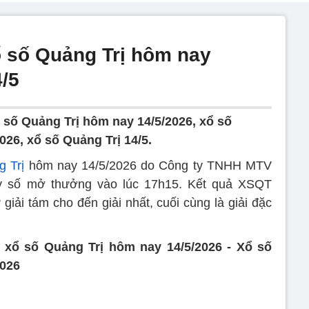
ổ số Quảng Trị hôm nay
/5
ổ số Quảng Trị hôm nay 14/5/2026, xổ số
26, xổ số Quảng Trị 14/5.
g Trị
hôm nay 14/5/2026 do Công ty TNHH MTV
ay số mở thưởng vào lúc 17h15. Kết quả XSQT
giải tám cho đến giải nhất, cuối cùng là giải đặc
ả xổ số Quảng Trị hôm nay 14/5/2026 - Xổ số
2026