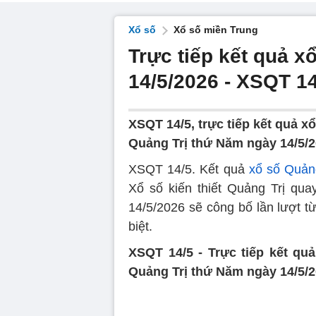
Xổ số
Xổ số miền Trung
Trực tiếp kết quả x
14/5/2026 - XSQT 14
XSQT 14/5, trực tiếp kết quả x
Quảng Trị thứ Năm ngày 14/5/20
XSQT 14/5. Kết quả
xổ số Quản
Xổ số kiến thiết Quảng Trị qu
14/5/2026 sẽ công bố lần lượt từ 
biệt.
XSQT 14/5 - Trực tiếp kết qu
Quảng Trị thứ Năm ngày 14/5/