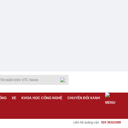
ỐNG
XE
KHOA HỌC CÔNG NGHỆ
CHUYỂN ĐỔI XANH
Liên hệ quảng cáo:
024 36321588