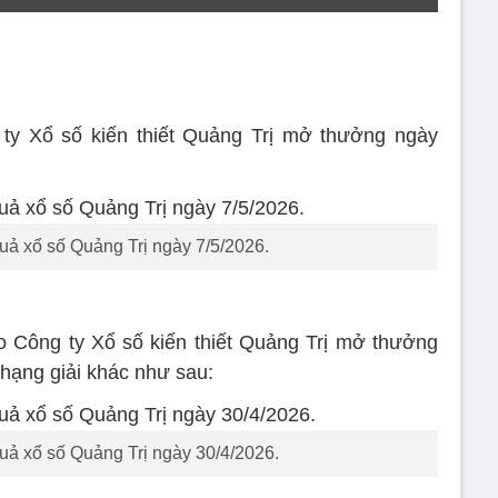
 ty Xổ số kiến thiết Quảng Trị mở thưởng ngày
uả xổ số Quảng Trị ngày 7/5/2026.
o Công ty Xổ số kiến thiết Quảng Trị mở thưởng
 hạng giải khác như sau:
uả xổ số Quảng Trị ngày 30/4/2026.