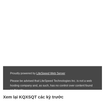
Xem lại KQXSQT các kỳ trước