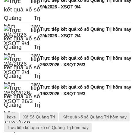
Trực tiếp kết quả xổ số Quảng Trị hôm nay
9/4/2026 - XSQT 9/4
Trực tiếp kết quả xổ số Quảng Trị hôm nay
2/4/2026 - XSQT 2/4
Trực tiếp kết quả xổ số Quảng Trị hôm nay
26/3/2026 - XSQT 26/3
Trực tiếp kết quả xổ số Quảng Trị hôm nay
19/3/2026 - XSQT 19/3
kqxs
Xổ Số Quảng Trị
Kết quả xổ số Quảng Trị hôm nay
Trực tiếp kết quả xổ số Quảng Trị hôm nay