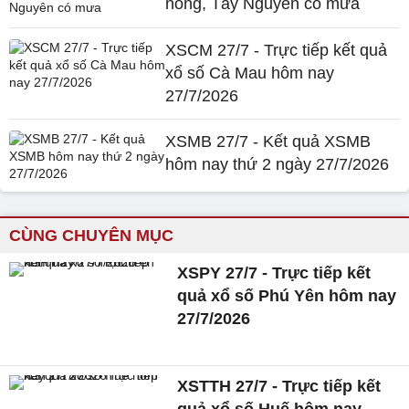
nóng, Tây Nguyên có mưa
XSCM 27/7 - Trực tiếp kết quả
xổ số Cà Mau hôm nay
27/7/2026
XSMB 27/7 - Kết quả XSMB
hôm nay thứ 2 ngày 27/7/2026
CÙNG CHUYÊN MỤC
XSPY 27/7 - Trực tiếp kết
quả xổ số Phú Yên hôm nay
27/7/2026
XSTTH 27/7 - Trực tiếp kết
quả xổ số Huế hôm nay