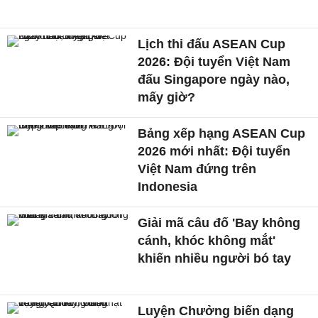
Lịch thi đấu ASEAN Cup
2026: Đội tuyển Việt Nam
đấu Singapore ngày nào,
mấy giờ?
Bảng xếp hạng ASEAN Cup
2026 mới nhất: Đội tuyển
Việt Nam đứng trên
Indonesia
Giải mã câu đố 'Bay không
cánh, khóc không mắt'
khiến nhiều người bó tay
Luyện Chưởng biến dạng