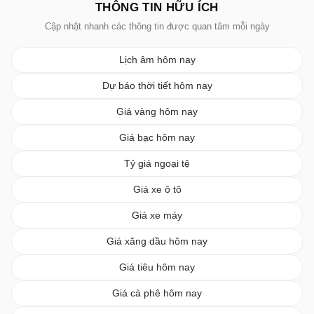
THÔNG TIN HỮU ÍCH
Cập nhật nhanh các thông tin được quan tâm mỗi ngày
Lịch âm hôm nay
Dự báo thời tiết hôm nay
Giá vàng hôm nay
Giá bạc hôm nay
Tỷ giá ngoại tệ
Giá xe ô tô
Giá xe máy
Giá xăng dầu hôm nay
Giá tiêu hôm nay
Giá cà phê hôm nay