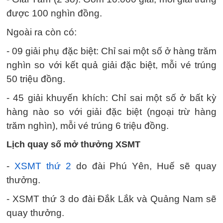
được 100 nghìn đồng.
Ngoài ra còn có:
- 09 giải phụ đặc biệt: Chỉ sai một số ở hàng trăm
nghìn so với kết quả giải đặc biệt, mỗi vé trúng
50 triệu đồng.
- 45 giải khuyến khích: Chỉ sai một số ở bất kỳ
hàng nào so với giải đặc biệt (ngoại trừ hàng
trăm nghìn), mỗi vé trúng 6 triệu đồng.
Lịch quay số mở thưởng XSMT
-
XSMT thứ 2
do đài Phú Yên, Huế sẽ quay
thưởng.
- XSMT thứ 3 do đài Đắk Lắk và Quảng Nam sẽ
quay thưởng.