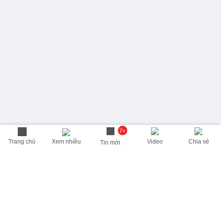
7+
Trang chủ
Xem nhiều
Video
Chia sẻ
Tin mới