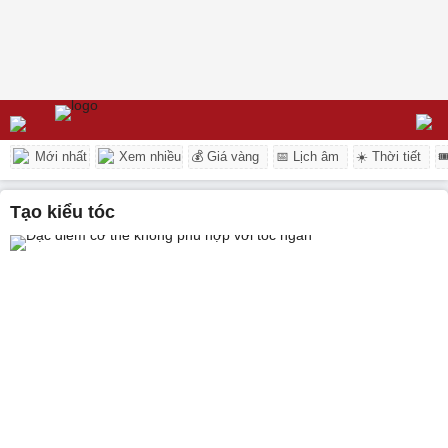
Mới nhất
Xem nhiều
💰 Giá vàng
📅 Lịch âm
☀️ Thời tiết

tạo kiểu tóc