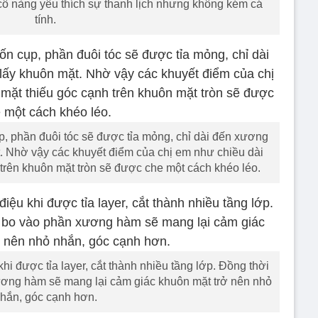
ô nàng yêu thích sự thanh lịch nhưng không kém cá
tính.
p, phần đuôi tóc sẽ được tỉa mỏng, chỉ dài đến xương
 Nhờ vậy các khuyết điểm của chị em như chiều dài
trên khuôn mặt tròn sẽ được che một cách khéo léo.
hi được tỉa layer, cắt thành nhiều tầng lớp. Đồng thời
ơng hàm sẽ mang lại cảm giác khuôn mặt trở nên nhỏ
hắn, góc cạnh hơn.