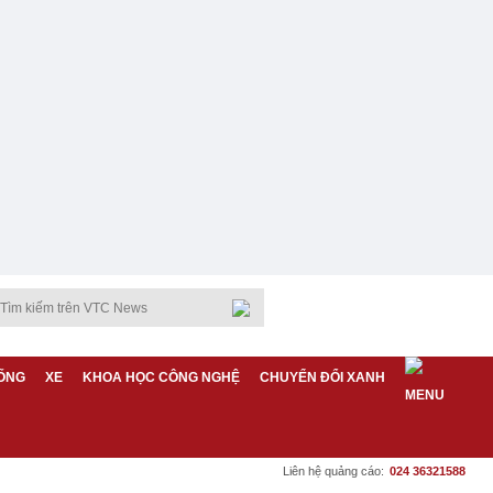
ỐNG
XE
KHOA HỌC CÔNG NGHỆ
CHUYỂN ĐỔI XANH
Liên hệ quảng cáo:
024 36321588