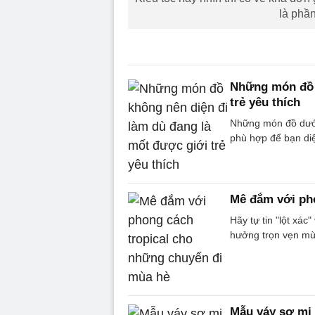
là phầ
Những món đồ k
trẻ yêu thích
Những món đồ dưới 
phù hợp để bạn diệ
Mê đắm với pho
Hãy tự tin "lột xác
hưởng trọn vẹn mù
Mẫu váy sơ mi 