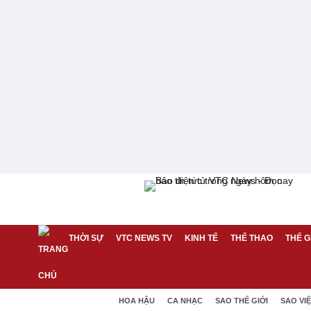
THỜI SỰ
VTC NEWS TV
KINH TẾ
THỂ THAO
THẾ G
HOA HẬU
CA NHẠC
SAO THẾ GIỚI
SAO VI