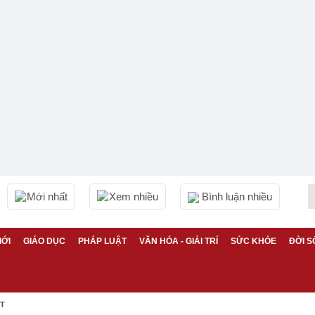
Mới nhất
Xem nhiều
Bình luận nhiều
IỚI
GIÁO DỤC
PHÁP LUẬT
VĂN HÓA - GIẢI TRÍ
SỨC KHỎE
ĐỜI S
ỆT