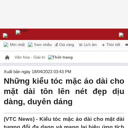
Mới nhất
Xem nhiều
💰 Giá vàng
📅 Lịch âm
☀️ Thời tiết

Văn hóa - Giải trí
Thời trang
Xuất bản ngày 18/04/2023 03:43 PM
Những kiểu tóc mặc áo dài cho
mặt dài tôn lên nét đẹp dịu
dàng, duyên dáng
(VTC News) -
Kiểu tóc mặc áo dài cho mặt dài
tương đối đa dạng và mang lại hiệu ứng tích