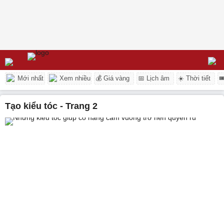
Mới nhất
Xem nhiều
💰 Giá vàng
📅 Lịch âm
☀️ Thời tiết

tạo kiểu tóc - Trang 2