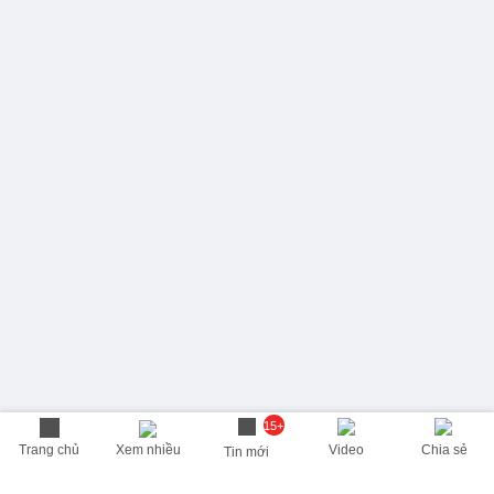
15+
Trang chủ
Xem nhiều
Video
Chia sẻ
Tin mới