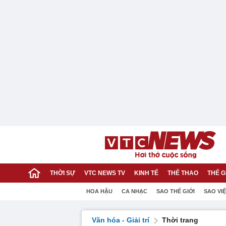
THỜI SỰ
VTC NEWS TV
KINH TẾ
THỂ THAO
THẾ G
HOA HẬU
CA NHẠC
SAO THẾ GIỚI
SAO VI
Văn hóa - Giải trí
Thời trang