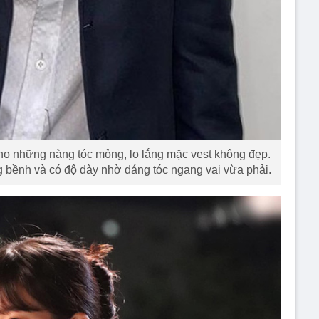
 cho những nàng tóc mỏng, lo lắng mặc vest không đẹp.
ng bềnh và có độ dày nhờ dáng tóc ngang vai vừa phải.