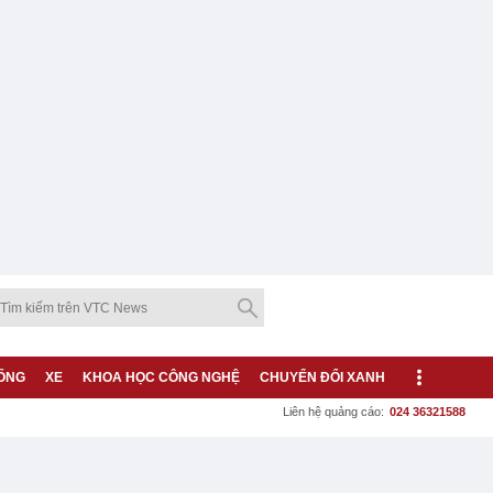
ỐNG
XE
KHOA HỌC CÔNG NGHỆ
CHUYỂN ĐỔI XANH
Liên hệ quảng cáo:
024 36321588