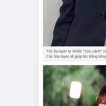
Tóc tỉa layer tự nhiên ‘’cứu cánh‘’
Các lớp layer sẽ giúp tóc trông bồ