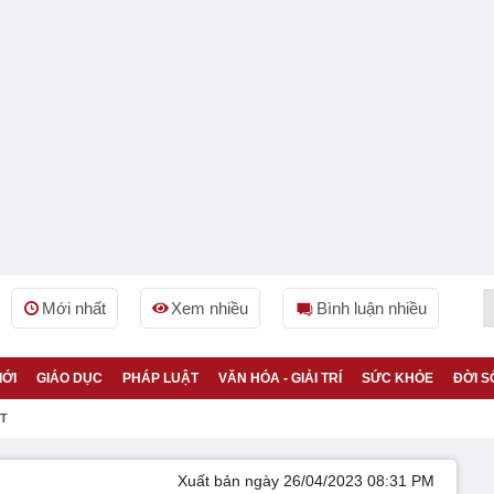
Mới nhất
Xem nhiều
Bình luận nhiều
IỚI
GIÁO DỤC
PHÁP LUẬT
VĂN HÓA - GIẢI TRÍ
SỨC KHỎE
ĐỜI S
ỆT
Xuất bản ngày 26/04/2023 08:31 PM