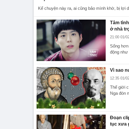
Kể chuyện này ra, ai cũng bảo mình khờ, bị lợi 
Tâm tình
ở nhà tr
21:00 01/0
Sống hơn 
động như 
Vì sao n
12:35 01/0
Thế giới 
Nga đón n
Đoạn cli
tục xưa 