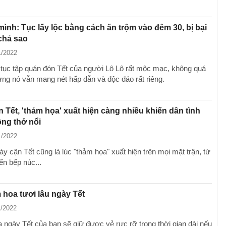
mình: Tục lấy lộc bằng cách ăn trộm vào đêm 30, bị bại
chả sao
1/2022
tục tập quán đón Tết của người Lô Lô rất mộc mạc, không quá
ưng nó vẫn mang nét hấp dẫn và độc đáo rất riêng.
 Tết, 'thảm họa' xuất hiện càng nhiều khiến dân tình
ng thở nổi
1/2022
y cận Tết cũng là lúc "thảm họa" xuất hiện trên mọi mặt trận, từ
ến bếp núc...
hoa tươi lâu ngày Tết
1/2022
a ngày Tết của bạn sẽ giữ được vẻ rực rỡ trong thời gian dài nếu