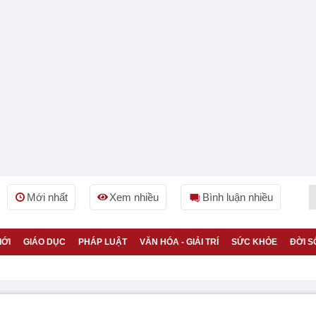
Mới nhất
Xem nhiều
Bình luận nhiều
IỚI
GIÁO DỤC
PHÁP LUẬT
VĂN HÓA - GIẢI TRÍ
SỨC KHỎE
ĐỜI S