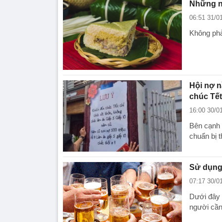
Những n
06:51 31/0
Không phả
Hội nợ n
chúc Tết
16:00 30/0
Bên cạnh 
chuẩn bị 
Sử dụng
07:17 30/0
Dưới đây 
người cần 