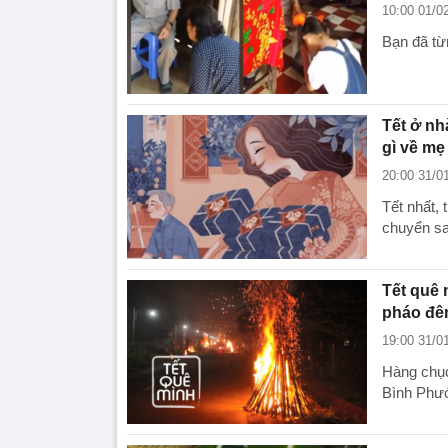
10:00 01/0
Bạn đã từ
Tết ở nh
gì về mẹ
20:00 31/0
Tết nhất,
chuyển sa
Tết quê 
pháo đê
19:00 31/0
Hàng chục
Bình Phướ