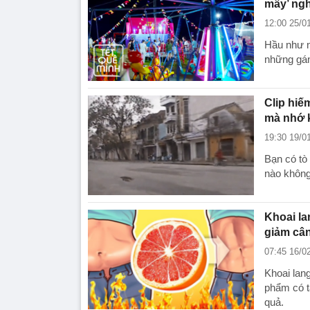
mấy’ ngh
12:00 25/0
Hầu như n
những gánh
Clip hiế
mà nhớ 
19:30 19/0
Bạn có tò
nào khôn
Khoai la
giảm câ
07:45 16/0
Khoai lang
phẩm có t
quả.