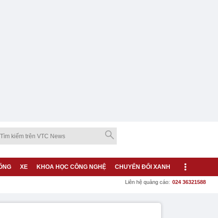
ỐNG
XE
KHOA HỌC CÔNG NGHỆ
CHUYỂN ĐỔI XANH
Liên hệ quảng cáo:
024 36321588