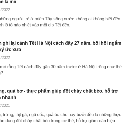
e là mê
1/2022
hững người trẻ ở miền Tây sông nước không ai không biết đến
 lô tô náo nhiệt vào mỗi dịp Tết đến.
m ghi lại cảnh Tết Hà Nội cách đây 27 năm, bồi hồi ngắm
ký ức xưa
1/2022
 mò rằng Tết cách đây gần 30 năm trước ở Hà Nội trông như thế
g?
ng, quả bơ - thực phẩm giúp đốt cháy chất béo, hỗ trợ
n nhanh
2/2021
, trứng, thịt gà, ngũ cốc, quả óc cho hay bưởi đều là những thực
ác dụng đốt cháy chất béo trong cơ thể, hỗ trợ giảm cân hiệu