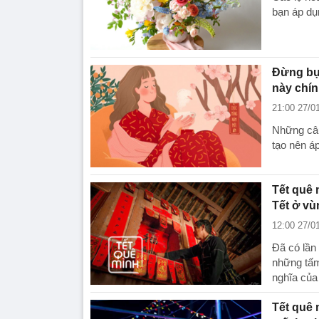
bạn áp dụ
Đừng bực
này chín
21:00 27/0
Những câu
tạo nên á
Tết quê 
Tết ở vù
12:00 27/0
Đã có lần
những tấm
nghĩa của
Tết quê 