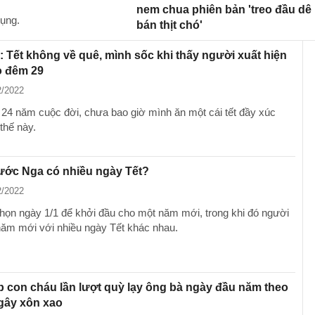
nem chua phiên bản 'treo đầu dê
dụng.
bán thịt chó'
: Tết không về quê, mình sốc khi thấy người xuất hiện
ọ đêm 29
2/2022
24 năm cuộc đời, chưa bao giờ mình ăn một cái tết đầy xúc
thế này.
ước Nga có nhiều ngày Tết?
2/2022
chọn ngày 1/1 để khởi đầu cho một năm mới, trong khi đó người
ăm mới với nhiều ngày Tết khác nhau.
p con cháu lần lượt quỳ lạy ông bà ngày đầu năm theo
gây xôn xao