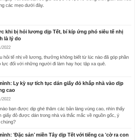
ng các mẹo dưới đây.
 khi bị hỏi lương dịp Tết, bí kíp ứng phó siêu tế nhị
h là lý do
1/2022
 hỏi tế nhị về lương, thưởng không biết từ lúc nào đã góp phần
p lực đối với những người đi làm hay học tập xa quê.
mình: Ly kỳ sự tích tục dán giấy đỏ khắp nhà vào dịp
ng cao
1/2022
 nào bạn được dịp ghé thăm các bản làng vùng cao, nhìn thấy
 giấy đỏ được dán trong nhà và thắc mắc về nguồn gốc, ý
 chúng?
mình: ‘Đặc sản’ miền Tây dịp Tết với tiếng ca ‘cờ ra con