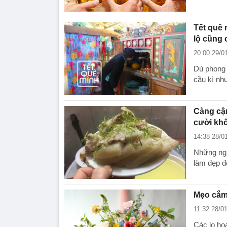
Tết quê 
lộ cũng 
20:00 29/0
Dù phong 
cầu kì nh
Càng cận
cười khô
14:38 28/0
Những ngà
làm đẹp đ
Mẹo cắm 
11:32 28/0
Các lọ ho