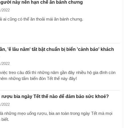
gười này nên hạn chế ăn bánh chưng
1/2022
i ai cũng có thể ăn thoải mái ăn bánh chưng.
ần, 'ế lâu năm' tất bật chuẩn bị biển 'cảnh báo' khách
1/2022
việc treo câu đối thì những năm gần đây nhiều hộ gia đình còn
thêm những tấm biển đón Tết thế này đây!
 rượu bia ngày Tết thế nào để đảm bảo sức khoẻ?
1/2022
là những mẹo uống rượu, bia an toàn trong ngày Tết mà mọi
biết.