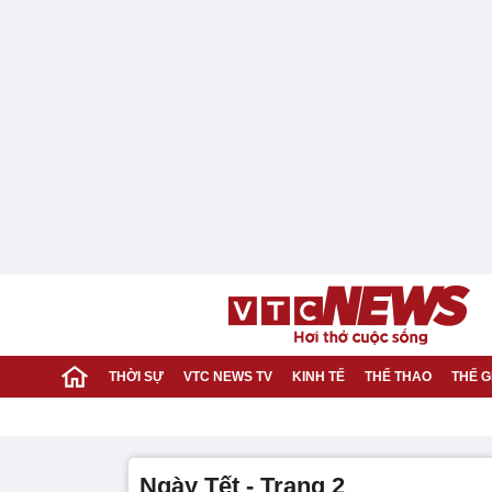
THỜI SỰ
VTC NEWS TV
KINH TẾ
THỂ THAO
THẾ G
ngày Tết - Trang 2