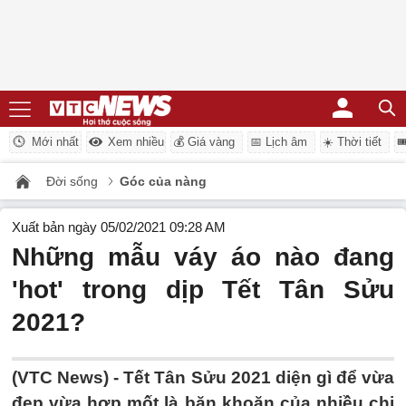
Mới nhất
Xem nhiều
💰 Giá vàng
📅 Lịch âm
☀️ Thời tiết

Đời sống
Góc của nàng
Xuất bản ngày 05/02/2021 09:28 AM
Những mẫu váy áo nào đang
'hot' trong dịp Tết Tân Sửu
2021?
(VTC News) -
Tết Tân Sửu 2021 diện gì để vừa
đẹp vừa hợp mốt là băn khoăn của nhiều chị