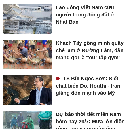
Lao động Việt Nam cứu
người trong động đất ở
Nhật Bản
Khách Tây gồng mình quấy
chè lam ở Đường Lâm, dân
mạng gọi là 'tour tập gym'
TS Bùi Ngọc Sơn: Siết
chặt biển Đỏ, Houthi - Iran
giáng đòn mạnh vào Mỹ
Dự báo thời tiết miền Nam
hôm nay 29/7: Mưa lớn diện
rộng, nguy cơ ngập úng