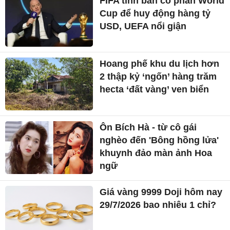
FIFA tính bán cổ phần World
Cup để huy động hàng tỷ
USD, UEFA nổi giận
Hoang phế khu du lịch hơn
2 thập kỷ ‘ngốn’ hàng trăm
hecta ‘đất vàng’ ven biển
Ôn Bích Hà - từ cô gái
nghèo đến 'Bông hồng lửa'
khuynh đảo màn ảnh Hoa
ngữ
Giá vàng 9999 Doji hôm nay
29/7/2026 bao nhiêu 1 chỉ?