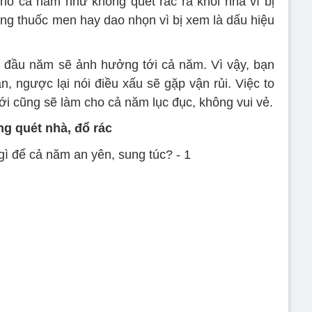
 cho cả năm như không quét rác ra khỏi nhà vì bị
ặng thuốc men hay dao nhọn vì bị xem là dấu hiệu
i đầu năm sẽ ảnh hưởng tới cả năm. Vì vậy, bạn
, ngược lại nói điều xấu sẽ gặp vận rủi. Việc to
ới cũng sẽ làm cho cả năm lục đục, không vui vẻ.
ng quét nhà, đổ rác