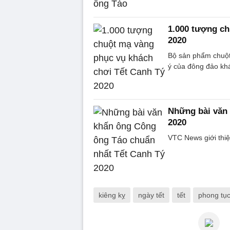
1.000 tượng ch
2020
Bộ sản phẩm chuột
ý của đông đảo kh
Những bài văn
2020
VTC News giới thi
kiêng kỵ
ngày tết
tết
phong tụ