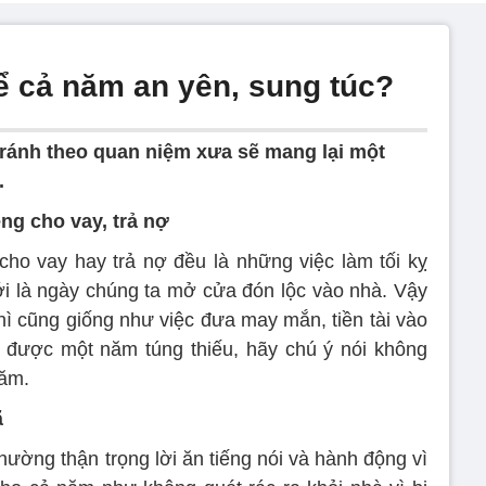
ể cả năm an yên, sung túc?
ránh theo quan niệm xưa sẽ mang lại một
.
ng cho vay, trả nợ
ho vay hay trả nợ đều là những việc làm tối kỵ
i là ngày chúng ta mở cửa đón lộc vào nhà. Vậy
ì cũng giống như việc đưa may mắn, tiền tài vào
h được một năm túng thiếu, hãy chú ý nói không
năm.
ã
ường thận trọng lời ăn tiếng nói và hành động vì