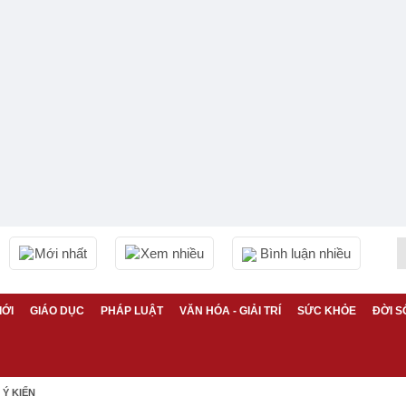
Mới nhất
Xem nhiều
Bình luận nhiều
IỚI
GIÁO DỤC
PHÁP LUẬT
VĂN HÓA - GIẢI TRÍ
SỨC KHỎE
ĐỜI S
Ý KIẾN