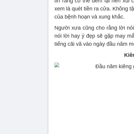
tin rằng có thể đem lại hên xui
xem là quét tiền ra cửa. Không t
của bệnh hoạn và xung khắc.
Người xưa cũng cho rằng lời nó
nói lời hay ý đẹp sẽ gặp may mắn
tiếng cãi vã vào ngày đầu năm m
Kiê