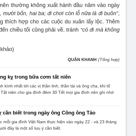
 nên thường không xuất hành đầu năm vào ngày
mười bốn, hai ba; đi chơi còn lỗ nữa là đi buôn”
,
g thích hợp cho các cuộc du xuân lấy lộc. Thêm
đến chiều tối cũng phải về, tránh
“có đi mà không
 khảo)
QUÂN KHANH
(Tổng hợp)
ng kỵ trong bữa cơm tất niên
 kính nhất tới các vị thần linh, thần tài và ông cha, khi tổ
ất niên cho gia đình đêm 30 Tết mọi gia đình nên ghi nhớ
 cần biết trong ngày ông Công ông Táo
 mỗi gia đình Việt Nam thực hiện vào ngày 22 - và 23 tháng
i đây là một số lưu ý cần biết.