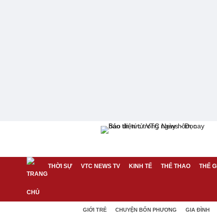
THỜI SỰ
VTC NEWS TV
KINH TẾ
THỂ THAO
THẾ G
GIỚI TRẺ
CHUYỆN BỐN PHƯƠNG
GIA ĐÌNH