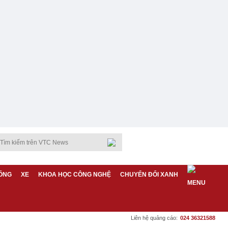
ỐNG
XE
KHOA HỌC CÔNG NGHỆ
CHUYỂN ĐỔI XANH
Liên hệ quảng cáo:
024 36321588