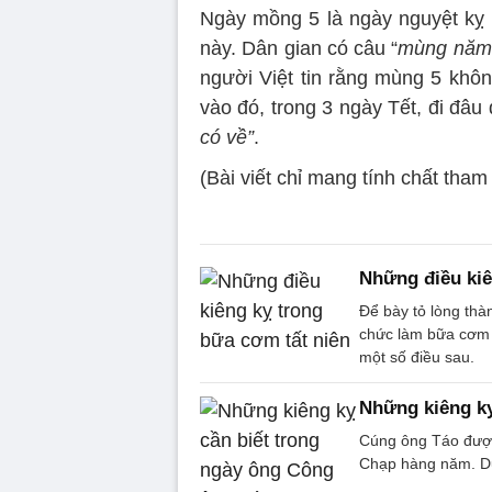
Ngày mồng 5 là ngày nguyệt kỵ
này. Dân gian có câu “
mùng năm, 
người Việt tin rằng mùng 5 khôn
vào đó, trong 3 ngày Tết, đi đâu 
có về”
.
(Bài viết chỉ mang tính chất tham
Những điều kiê
Để bày tỏ lòng thành
chức làm bữa cơm T
một số điều sau.
Những kiêng kỵ
Cúng ông Táo được
Chạp hàng năm. Dướ