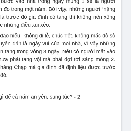
n bước vào nhà trong ngày mùng 1 sẽ là người
h đó trong một năm. Bởi vậy, những người “nặng
 là trước đó gia đình có tang thì không nên xông
c những điều xui xẻo.
 đạo hiếu, không đi lễ, chúc Tết. không mặc đồ sô
uyên đán là ngày vui của mọi nhà, vì vậy những
ăn tang trong vòng 3 ngày. Nếu có người mất vào
hưa phát tang vội mà phải đợi tới sáng mồng 2.
háng Chạp mà gia đình đã định liệu được trước
 đó.