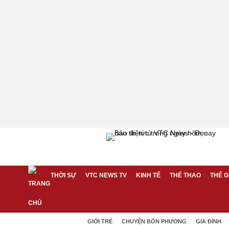
THỜI SỰ
VTC NEWS TV
KINH TẾ
THỂ THAO
THẾ G
GIỚI TRẺ
CHUYỆN BỐN PHƯƠNG
GIA ĐÌNH