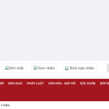
Mới nhất
Xem nhiều
Bình luận nhiều
IỚI
GIÁO DỤC
PHÁP LUẬT
VĂN HÓA - GIẢI TRÍ
SỨC KHỎE
ĐỜI S
Ý KIẾN