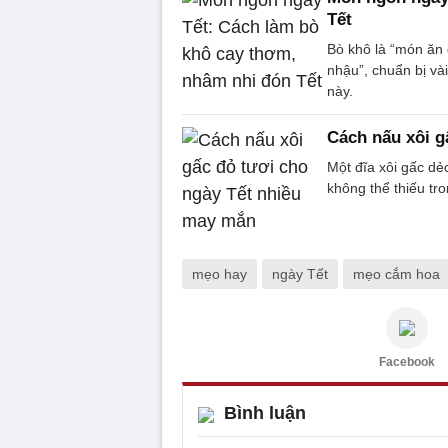
Tết
Bò khô là “món ăn q
nhậu”, chuẩn bị và
này.
Cách nấu xôi g
Một đĩa xôi gấc dẻ
không thể thiếu tr
mẹo hay
ngày Tết
mẹo cắm hoa
Facebook
Bình luận