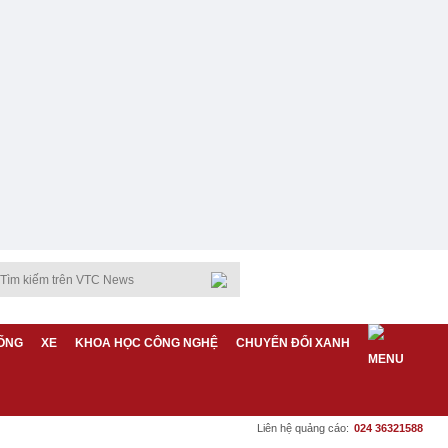
ỐNG
XE
KHOA HỌC CÔNG NGHỆ
CHUYỂN ĐỔI XANH
Liên hệ quảng cáo:
024 36321588