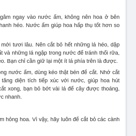
ngâm ngay vào nước ấm, không nên hoa ở bên
nhanh héo. Nước ấm giúp hoa hấp thụ tốt hơn so
mới tươi lâu. Nên cắt bỏ hết những lá héo, dập
ất và những lá ngập trong nước để tránh thối rữa,
 Bạn chỉ cần giữ lại một ít lá phía trên là được.
ong nước ấm, dùng kéo thật bén để cắt. Nhớ cắt
ăng diện tích tiếp xúc với nước, giúp hoa hút
ắt xong, bạn bỏ bớt vài lá để cây được thoáng,
ớc nhanh.
àm hỏng hoa. Vì vậy, hãy luôn để cắt bỏ các cành