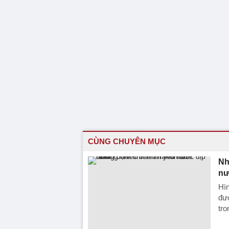
CÙNG CHUYÊN MỤC
Nh
nư
Hìn
đư
tro