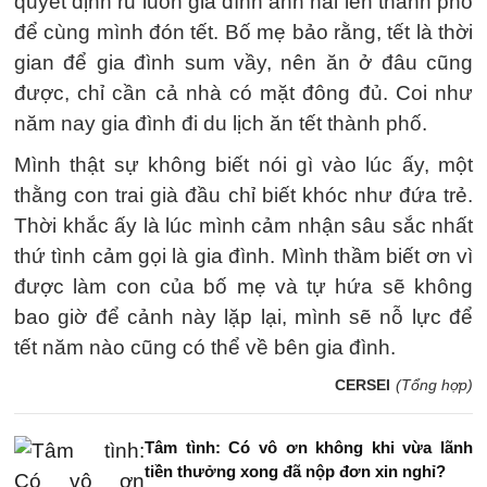
quyết định rủ luôn gia đình anh hai lên thành phố
để cùng mình đón tết. Bố mẹ bảo rằng, tết là thời
gian để gia đình sum vầy, nên ăn ở đâu cũng
được, chỉ cần cả nhà có mặt đông đủ. Coi như
năm nay gia đình đi du lịch ăn tết thành phố.
Mình thật sự không biết nói gì vào lúc ấy, một
thằng con trai già đầu chỉ biết khóc như đứa trẻ.
Thời khắc ấy là lúc mình cảm nhận sâu sắc nhất
thứ tình cảm gọi là gia đình. Mình thầm biết ơn vì
được làm con của bố mẹ và tự hứa sẽ không
bao giờ để cảnh này lặp lại, mình sẽ nỗ lực để
tết năm nào cũng có thể về bên gia đình.
CERSEI
(Tổng hợp)
Tâm tình: Có vô ơn không khi vừa lãnh
tiền thưởng xong đã nộp đơn xin nghỉ?