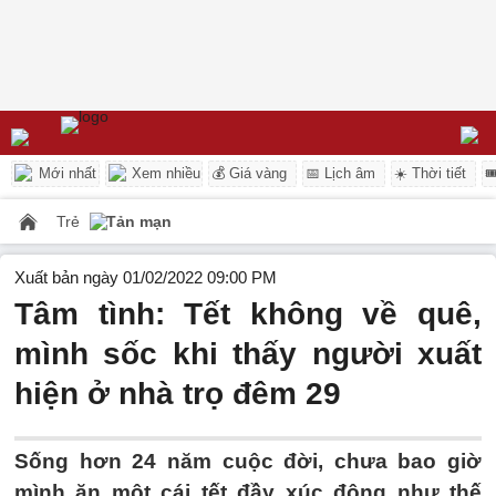
Mới nhất
Xem nhiều
💰 Giá vàng
📅 Lịch âm
☀️ Thời tiết

Trẻ
Tản mạn
Xuất bản ngày 01/02/2022 09:00 PM
Tâm tình: Tết không về quê,
mình sốc khi thấy người xuất
hiện ở nhà trọ đêm 29
Sống hơn 24 năm cuộc đời, chưa bao giờ
mình ăn một cái tết đầy xúc động như thế