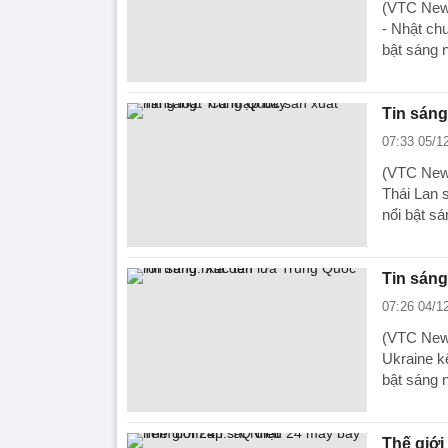
(VTC News
- Nhật chu
bật sáng 
Tin sáng
07:33 05/1
(VTC News
Thái Lan 
nổi bật sá
Tin sáng
07:26 04/1
(VTC News
Ukraine kê
bật sáng 
Thế giới