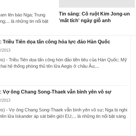
Tin sáng: Cô ruột Kim Jong-un
Nam lên báo Nga; Trung
'mất tích' ngày giỗ anh
;... là những tin nổi bật
: Triều Tiên dọa tấn công hỏa lực đảo Hàn Quốc
2/2013
) - Triều Tiên dọa tấn công hòn đảo tiền tiêu của Hàn Quốc; Mỹ
khai hệ thống phòng thủ tên lửa Aegis ở châu Âu;...
g: Vợ ông Chang Song-Thaek vẫn bình yên vô sự
2/2013
) - Vợ ông Chang Song-Thaek vẫn bình yên vô sự; Nga bị nghi
 tên lửa Iskander áp sát biên giới EU;... là những tin nổi bật sáng