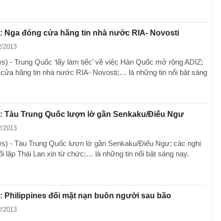
: Nga đóng cửa hãng tin nhà nước RIA- Novosti
2/2013
) - Trung Quốc ‘lấy làm tiếc’ về việc Hàn Quốc mở rộng ADIZ;
cửa hãng tin nhà nước RIA- Novosti;… là những tin nổi bật sáng
g: Tàu Trung Quốc lượn lờ gần Senkaku/Điếu Ngư
2/2013
) - Tàu Trung Quốc lượn lờ gần Senkaku/Điếu Ngư; các nghị
i lập Thái Lan xin từ chức;… là những tin nổi bật sáng nay.
: Philippines đối mặt nạn buôn người sau bão
2/2013