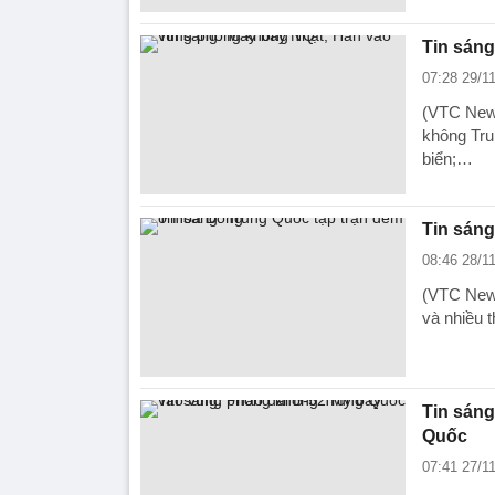
Tin sán
07:28 29/1
(VTC News
không Tru
biển;…
Tin sáng
08:46 28/1
(VTC News
và nhiều t
Tin sáng
Quốc
07:41 27/1