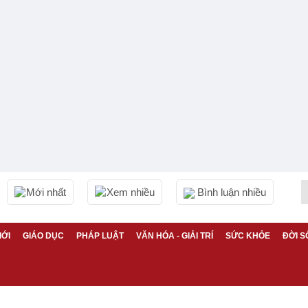
Mới nhất
Xem nhiều
Bình luận nhiều
IỚI
GIÁO DỤC
PHÁP LUẬT
VĂN HÓA - GIẢI TRÍ
SỨC KHỎE
ĐỜI S