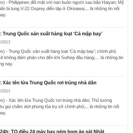
) - Philippines đối mặt với nạn buôn người sau bão Haiyan; Mỹ
ẩn bị tung V-22 Osprey diễn tập ở Okinawa;... là những tin nổi
nay.
: Trung Quốc sản xuất hàng loạt ‘Cá mập bay’
2/2013
) - Trung Quốc sản xuất hàng loạt ‘Cá mập bay’; chính phủ
sẽ không đàm phán cho đến khi Suthep đầu hàng;… là những tin
ng nay.
: Xác tên lửa Trung Quốc rơi trúng nhà dân
2/2013
) - Xác tên lửa Trung Quốc rơi trúng nhà dân; Thủ tướng
u gọi chấm dứt phong tỏa trụ sở chính phủ;... là những tin nổi
nay.
 24h: TQ điều 24 máy bay ném bom áp sát Nhật