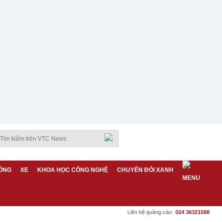
ỐNG
XE
KHOA HỌC CÔNG NGHỆ
CHUYỂN ĐỔI XANH
Liên hệ quảng cáo:
024 36321588