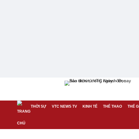
THỜI SỰ
VTC NEWS TV
KINH TẾ
THỂ THAO
THẾ G