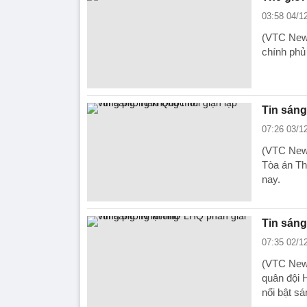
03:58 04/1
(VTC News
chính phủ 
Tin sáng
07:26 03/1
(VTC News
Tòa án Thá
nay.
Tin sán
07:35 02/1
(VTC News
quân đội H
nổi bật sá