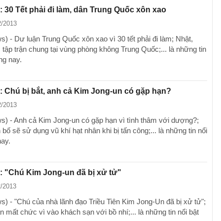
: 30 Tết phải đi làm, dân Trung Quốc xôn xao
2/2013
) - Dư luận Trung Quốc xôn xao vì 30 tết phải đi làm; Nhật,
tập trận chung tại vùng phòng không Trung Quốc;... là những tin
ng nay.
: Chú bị bắt, anh cả Kim Jong-un có gặp hạn?
2/2013
) - Anh cả Kim Jong-un có gặp hạn vì tình thâm với dượng?;
bố sẽ sử dụng vũ khí hạt nhân khi bị tấn công;... là những tin nổi
nay.
: "Chú Kim Jong-un đã bị xử tử"
2/2013
) - "Chú của nhà lãnh đạo Triều Tiên Kim Jong-Un đã bị xử tử";
 mất chức vì vào khách sạn với bồ nhí;... là những tin nổi bật