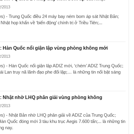
2/2013
) - Trung Quốc điều 24 máy bay ném bom áp sát Nhật Bản;
Nhật họp khẩn về ‘biến động’ chính trị ở Triều Tiên;...
: Hàn Quốc nổi giận lập vùng phòng không mới
2/2013
) - Hàn Quốc nổi giận lập ADIZ mới, ‘chém’ ADIZ Trung Quốc;
i Lan truy nã lãnh đạo phe đối lập;… là những tin nổi bật sáng
g: Nhật nhờ LHQ phân giải vùng phòng không
2/2013
) - Nhật Bản nhờ LHQ phân giải về ADIZ của Trung Quốc;
àn Quốc đóng mới 3 tàu khu trục Aegis 7.600 tấn;... là những tin
ng nay.