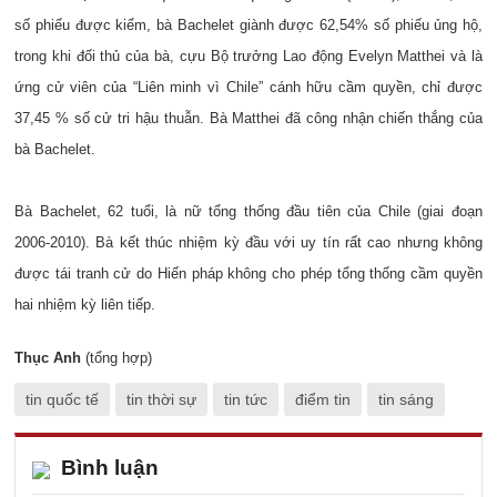
số phiếu được kiểm, bà Bachelet giành được 62,54% số phiếu ủng hộ,
trong khi đối thủ của bà, cựu Bộ trưởng Lao động Evelyn Matthei và là
ứng cử viên của “Liên minh vì Chile” cánh hữu cầm quyền, chỉ được
37,45 % số cử tri hậu thuẫn. Bà Matthei đã công nhận chiến thắng của
bà Bachelet.
Bà Bachelet, 62 tuổi, là nữ tổng thống đầu tiên của Chile (giai đoạn
2006-2010). Bà kết thúc nhiệm kỳ đầu với uy tín rất cao nhưng không
được tái tranh cử do Hiến pháp không cho phép tổng thống cầm quyền
hai nhiệm kỳ liên tiếp.
Thục Anh
(tổng hợp)
tin quốc tế
tin thời sự
tin tức
điểm tin
tin sáng
Bình luận