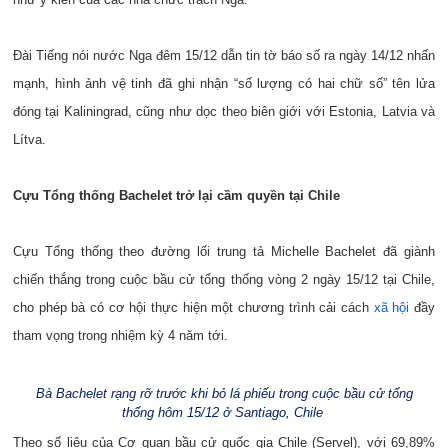
Đài Tiếng nói nước Nga đêm 15/12 dẫn tin tờ báo số ra ngày 14/12 nhấn
mạnh, hình ảnh vệ tinh đã ghi nhận “số lượng có hai chữ số” tên lửa
đóng tại Kaliningrad, cũng như dọc theo biên giới với Estonia, Latvia và
Lítva.
Cựu Tổng thống Bachelet trở lại cầm quyền tại Chile
Cựu Tổng thống theo đường lối trung tả Michelle Bachelet đã giành
chiến thắng trong cuộc bầu cử tổng thống vòng 2 ngày 15/12 tại Chile,
cho phép bà có cơ hội thực hiện một chương trình cải cách
xã hội
đầy
tham vọng trong nhiệm kỳ 4 năm tới.
Bà Bachelet rạng rỡ trước khi bỏ lá phiếu trong cuộc bầu cử tổng
thống hôm 15/12 ở Santiago, Chile
Theo số liệu của Cơ quan bầu cử quốc gia Chile (Servel), với 69,89%