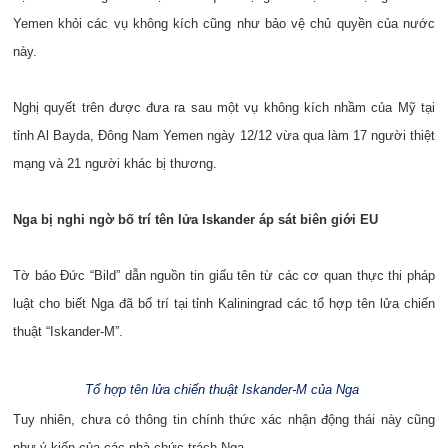
Yemen khỏi các vụ không kích cũng như bảo vệ chủ quyền của nước
này.
Nghị quyết trên được đưa ra sau một vụ không kích nhầm của Mỹ tại
tỉnh Al Bayda, Đông Nam Yemen ngày 12/12 vừa qua làm 17 người thiệt
mạng và 21 người khác bị thương.
Nga bị nghi ngờ bố trí tên lửa Iskander áp sát biên giới EU
Tờ báo Đức “Bild” dẫn nguồn tin giấu tên từ các cơ quan thực thi pháp
luật cho biết Nga đã bố trí tại tỉnh Kaliningrad các tổ hợp tên lửa chiến
thuật “Iskander-M”.
Tổ hợp tên lửa chiến thuật Iskander-M của Nga
Tuy nhiên, chưa có thông tin chính thức xác nhận động thái này cũng
như ý kiến của các nhà chức trách Nga.