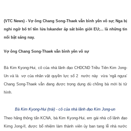
(VTC News) - Vợ ông Chang Song-Thaek vẫn bình yên vô sự; Nga bị
nghi ngờ bố trí tên lửa Iskander áp sát biên giới EU;... là những tin
nổi bật sáng nay.
Vợ ông Chang Song-Thaek vẫn bình yên vô sự
Bà Kim Kyong-Hui, cô của nhà lãnh đạo CHDCND Triều Tiên Kim Jong-
Un và là vợ của nhân vật quyền lực số 2 nước này vừa ‘ngã ngựa’
Chang Song-Thaek vẫn đang được trọng dụng dù chồng bà mới bị tử
hình.
Bà Kim Kyong-Hui (trái) - cô của nhà lãnh đạo Kim Jong-un
Theo hãng thông tấn KCNA, bà Kim Kyong-Hui, em gái nhà cố lãnh đạo
Kimg Jong-Il, được bổ nhiệm làm thành viên ủy ban tang lễ nhà nước