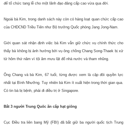
để tổ chức tang lễ cho một lãnh đạo đảng cấp cao vừa qua đời.
Ngoài bà Kim, trong danh sách này còn có hàng loạt quan chức cấp cao
của CHDCND Triều Tiên như Bộ trưởng Quốc phòng Jang Jong-Nam.
Giới quan sát nhận định việc bà Kim vẫn giữ chức vụ chính thức cho
thấy bà không bị ảnh hưởng bởi vụ ông chồng Chang Song-Thaek bị xử
tử hôm thứ năm vì tội âm mưu lật đổ nhà nước và tham nhũng.
Ông Chang và bà Kim, 67 tuổi, từng được xem là cặp đôi quyền lực
nhất tại Bình Nhưỡng. Tuy nhiên bà Kim ít xuất hiện trong thời gian qua.
Có tin bà bị bệnh, phải đi điều trị ở Singapore.
Bắt 3 người Trung Quốc ăn cắp hạt giống
Cục Điều tra liên bang Mỹ (FBI) đã bắt giữ ba người quốc tịch Trung