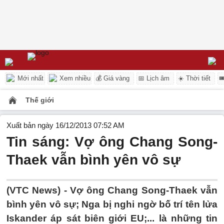
Mới nhất
Xem nhiều
💰 Giá vàng
📅 Lịch âm
☀️ Thời tiết

Thế giới
Xuất bản ngày 16/12/2013 07:52 AM
Tin sáng: Vợ ông Chang Song-
Thaek vẫn bình yên vô sự
(VTC News) - Vợ ông Chang Song-Thaek vẫn
bình yên vô sự; Nga bị nghi ngờ bố trí tên lửa
Iskander áp sát biên giới EU;... là những tin