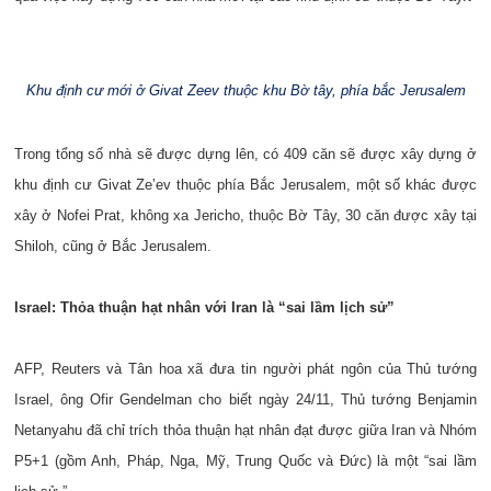
Khu định cư mới ở Givat Zeev thuộc khu Bờ tây, phía bắc Jerusalem
Trong tổng số nhà sẽ được dựng lên, có 409 căn sẽ được xây dựng ở
khu định cư Givat Ze’ev thuộc phía Bắc Jerusalem, một số khác được
xây ở Nofei Prat, không xa Jericho, thuộc Bờ Tây, 30 căn được xây tại
Shiloh, cũng ở Bắc Jerusalem.
Israel: Thỏa thuận hạt nhân với Iran là “sai lầm lịch sử”
AFP, Reuters và Tân hoa xã đưa tin người phát ngôn của Thủ tướng
Israel, ông Ofir Gendelman cho biết ngày 24/11, Thủ tướng Benjamin
Netanyahu đã chỉ trích thỏa thuận hạt nhân đạt được giữa Iran và Nhóm
P5+1 (gồm Anh, Pháp, Nga, Mỹ, Trung Quốc và Đức) là một “sai lầm