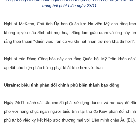
trong bài phát biểu ngày 23/11
Nghị sĩ McKeon, Chủ tịch Ủy ban Quân lực Hạ viện Mỹ cho rằng Iran
không bị yêu cầu đình chỉ mọi hoạt động làm giàu urani và ông này tin
rằng thỏa thuận “khiến việc Iran có vũ khí hạt nhân trở nên khả thi hơn”.
Nghị sĩ của Đảng Cộng hòa này cho rằng Quốc hội Mỹ “cần khẩn cấp”
áp đặt các biện pháp trừng phạt khắt khe hơn với Iran.
Ukraine: biểu tình phản đối chính phủ biến thành bạo động
Ngày 24/11, cảnh sát Ukraine đã phải sử dụng dùi cui và hơi cay để đối
phó với hàng chục ngàn người biểu tình tại thủ đô Kiev phản đối chính
phủ từ bỏ việc ký kết hiệp ước thương mại với Liên minh châu Âu (EU).