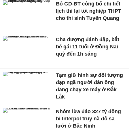
Bộ GD-ĐT công bố chi tiết
lịch thi lại tốt nghiệp THPT
cho thí sinh Tuyên Quang
Cha dượng đánh đập, bắt
bé gái 11 tuổi ở Đồng Nai
quỳ đến 1h sáng
Tạm giữ hình sự đối tượng
đạp ngã người đàn ông
đang chạy xe máy ở Đắk
Lắk
Nhóm lừa đảo 327 tỷ đồng
bị Interpol truy nã đỏ sa
lưới ở Bắc Ninh