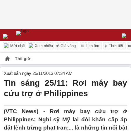
Mới nhất
Xem nhiều
💰 Giá vàng
📅 Lịch âm
☀️ Thời tiết

Thế giới
Xuất bản ngày 25/11/2013 07:34 AM
Tin sáng 25/11: Rơi máy bay
cứu trợ ở Philippines
(VTC News) - Rơi máy bay cứu trợ ở
Philippines; Nghị sỹ Mỹ lại đòi khẩn cấp áp
đặt lệnh trừng phạt Iran;... là những tin nổi bật