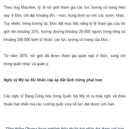
Theo ông Maizière, tỷ lệ nữ giới tham gia các lực lượng vũ trang hiện
nay ở Đức chỉ đạt khoảng 9% - mức trung bình so với các nước khác.
Tuy nhiên, trong tương lai, Đức đặt mục tiêu nâng tỷ lệ tham gia của nữ
giới lên khoảng 15%, tương đương khoảng 28.000 người trong tổng số
khoảng 185.000 binh sĩ thuộc các lực lượng vũ trang của Đức.
Từ năm 1975, nữ giới đã được tham gia quân ngũ ở Đức, song chỉ
trong quân nhạc và quân y.
Nghị sỹ Mỹ lại đòi khẩn cấp áp đặt lệnh trừng phạt Iran
Các nghị sĩ Đảng Cộng hòa trong Quốc hội Mỹ tỏ ra hoài nghi về thỏa
thuận hạt nhân mà các cường quốc vừa nỗ lực đạt được với Iran.
Tổng thống Obama hoan nghênh thỏa thuận hạt nhân đạt được với Iran