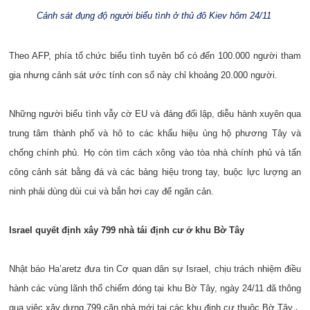
Cảnh sát đụng độ người biểu tình ở thủ đô Kiev hôm 24/11
Theo AFP, phía tổ chức biểu tình tuyên bố có đến 100.000 người tham
gia nhưng cảnh sát ước tính con số này chỉ khoảng 20.000 người.
Những người biểu tình vẫy cờ EU và đảng đối lập, diễu hành xuyên qua
trung tâm thành phố và hô to các khẩu hiệu ủng hộ phương Tây và
chống chính phủ. Họ còn tìm cách xông vào tòa nhà chính phủ và tấn
công cảnh sát bằng đá và các bảng hiệu trong tay, buộc lực lượng an
ninh phải dùng dùi cui và bắn hơi cay để ngăn cản.
Israel quyết định xây 799 nhà tái định cư ở khu Bờ Tây
Nhật báo Ha’aretz đưa tin Cơ quan dân sự Israel, chịu trách nhiệm điều
hành các vùng lãnh thổ chiếm đóng tại khu Bờ Tây, ngày 24/11 đã thông
.
qua việc xây dựng 799 căn nhà mới tại các khu định cư thuộc Bờ Tây.