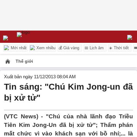
Mới nhất
Xem nhiều
💰 Giá vàng
📅 Lịch âm
☀️ Thời tiết

Thế giới
Xuất bản ngày 11/12/2013 08:04 AM
Tin sáng: "Chú Kim Jong-un đã
bị xử tử"
(VTC News) - "Chú của nhà lãnh đạo Triều
Tiên Kim Jong-Un đã bị xử tử"; Thẩm phán
mất chức vì vào khách sạn với bồ nhí;... là