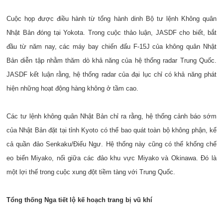
Cuộc họp được điều hành từ tổng hành dinh Bộ tư lệnh Không quân
Nhật Bản đóng tại Yokota.
Trong cuộc thảo luận, JASDF cho biết, bắt
đầu từ năm nay, các máy bay chiến đấu F-15J của không quân Nhật
Bản diễn tập nhằm thăm dò khả năng của hệ thống radar Trung Quốc.
JASDF kết luận rằng, hệ thống radar của đại lục chỉ có khả năng phát
hiện những hoạt động hàng không ở tầm cao.
Các tư lệnh không quân Nhật Bản chỉ ra rằng, hệ thống cảnh báo sớm
của Nhật Bản đặt tại tỉnh Kyoto có thể bao quát toàn bộ không phận, kể
cả quần đảo Senkaku/Điếu Ngư. Hệ thống này cũng có thể khống chế
eo biển Miyako, nối giữa các đảo khu vực Miyako và Okinawa. Đó là
một lợi thế trong cuộc xung đột tiềm tàng với Trung Quốc.
Tổng thống Nga tiết lộ kế hoạch trang bị vũ khí