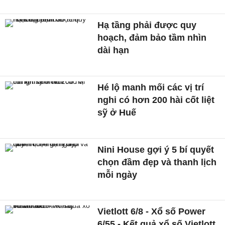
Hạ tầng phải được quy
hoạch, đảm bảo tầm nhìn
dài hạn
Hé lộ manh mối các vị trí
nghi có hơn 200 hài cốt liệt
sỹ ở Huế
Nini House gợi ý 5 bí quyết
chọn đầm đẹp và thanh lịch
mỗi ngày
Vietlott 6/8 - Xổ số Power
6/55 - Kết quả xổ số Vietlott