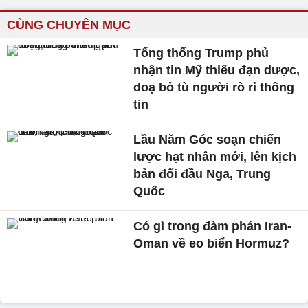
CÙNG CHUYÊN MỤC
Tổng thống Trump phủ
nhận tin Mỹ thiếu đạn dược,
doạ bỏ tù người rò rỉ thông
tin
Lầu Năm Góc soạn chiến
lược hạt nhân mới, lên kịch
bản đối đầu Nga, Trung
Quốc
Có gì trong đàm phán Iran-
Oman về eo biển Hormuz?