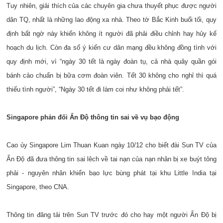
Tuy nhiên, giải thích của các chuyên gia chưa thuyết phục được người
dân TQ, nhất là những lao động xa nhà. Theo tờ Bắc Kinh buổi tối, quy
định bất ngờ này khiến không ít người đã phải điều chỉnh hay hủy kế
hoạch du lịch. Còn đa số ý kiến cư dân mạng đều không đồng tình với
quy định mới, vì “ngày 30 tết là ngày đoàn tụ, cả nhà quây quần gói
bánh cảo chuẩn bị bữa cơm đoàn viên. Tết 30 không cho nghỉ thì quá
thiếu tình người”, “Ngày 30 tết đi làm coi như không phải tết”.
Singapore phản đối Ấn Độ thông tin sai về vụ bạo động
Cao ủy Singapore Lim Thuan Kuan ngày 10/12 cho biết đài Sun TV của
Ấn Độ đã đưa thông tin sai lêch về tai nạn của nạn nhân bị xe buýt tông
phải - nguyên nhân khiến bạo lực bùng phát tại khu Little India tại
Singapore, theo CNA.
Thông tin đăng tải trên Sun TV trước đó cho hay một người Ấn Độ bị