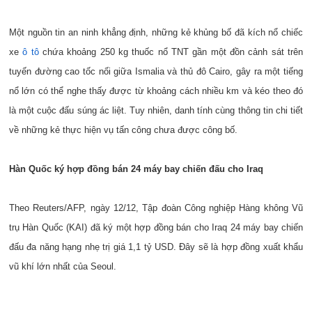
Một nguồn tin an ninh khẳng định, những kẻ khủng bố đã kích nổ chiếc
xe
ô tô
chứa khoảng 250 kg thuốc nổ TNT gần một đồn cảnh sát trên
tuyến đường cao tốc nối giữa Ismalia và thủ đô Cairo, gây ra một tiếng
nổ lớn có thể nghe thấy được từ khoảng cách nhiều km và kéo theo đó
là một cuộc đấu súng ác liệt. Tuy nhiên, danh tính cùng thông tin chi tiết
về những kẻ thực hiện vụ tấn công chưa được công bố.
Hàn Quốc ký hợp đồng bán 24 máy bay chiến đấu cho Iraq
Theo Reuters/AFP, ngày 12/12, Tập đoàn Công nghiệp Hàng không Vũ
trụ Hàn Quốc (KAI) đã ký một hợp đồng bán cho Iraq 24 máy bay chiến
đấu đa năng hạng nhẹ trị giá 1,1 tỷ USD. Đây sẽ là hợp đồng xuất khẩu
vũ khí lớn nhất của Seoul.