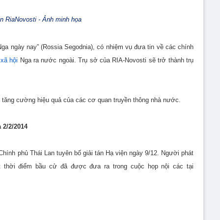
in RiaNovosti - Ảnh minh họa
Nga ngày nay” (Rossia Segodnia), có nhiệm vụ đưa tin về các chính
g
xã hội
Nga ra nước ngoài. Trụ sở của RIA-Novosti sẽ trở thành trụ
m tăng cường hiệu quả của các cơ quan truyền thông nhà nước.
 2/2/2014
Chính phủ Thái Lan tuyên bố giải tán Hạ viện ngày 9/12.
Người phát
t thời điểm bầu cử đã được đưa ra trong cuộc họp nội các tại