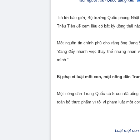
Một người Hàn Quốc đang xem
t
Trả lời báo giới, Bộ trưởng Quốc phòng Nhật 
Triều Tiên để xem liệu có bất kỳ động thái n
Một nguồn tin chính phủ cho rằng ông Jang
”đang đẩy nhanh việc thay thế những nhân v
mình.“
Bị phạt vì luật một con, một nông dân Tru
Một nông dân Trung Quốc có 5 con đã uống t
toàn bộ thực phẩm vì tội vi phạm luật một co
Luật một con