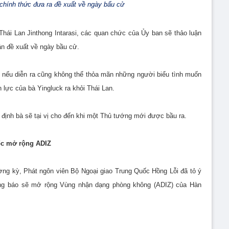
chính thức đưa ra đề xuất về ngày bẩu cử
hái Lan Jinthong Intarasi, các quan chức của Ủy ban sẽ thảo luận
ận đề xuất về ngày bầu cử.
 nếu diễn ra cũng không thể thỏa mãn những người biểu tình muốn
 lực của bà Yingluck ra khỏi Thái Lan.
g định bà sẽ tại vị cho đến khi một Thủ tướng mới được bầu ra.
uốc mở rộng ADIZ
ờng kỳ, Phát ngôn viên Bộ Ngoại giao Trung Quốc Hồng Lỗi đã tỏ ý
hông báo sẽ mở rộng Vùng nhận dạng phòng không (ADIZ) của Hàn