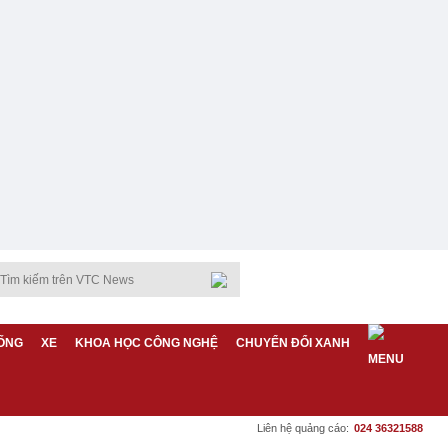
ỐNG
XE
KHOA HỌC CÔNG NGHỆ
CHUYỂN ĐỔI XANH
Liên hệ quảng cáo:
024 36321588