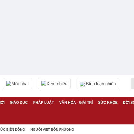
Mới nhất
Xem nhiều
Bình luận nhiều
IỚI
GIÁO DỤC
PHÁP LUẬT
VĂN HÓA - GIẢI TRÍ
SỨC KHỎE
ĐỜI S
TỨC BIỂN ĐÔNG
NGƯỜI VIỆT BỐN PHƯƠNG