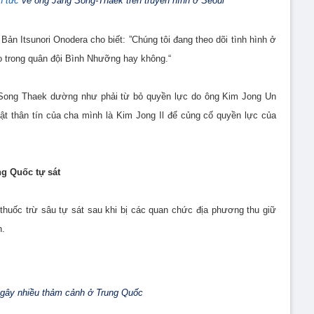
in tức
về ông Jang Song-Thaek trên truyền hình ở Seoul
Bản Itsunori Onodera cho biết: ”Chúng tôi đang theo dõi tình hình ở
ào trong quân đội Bình Nhưỡng hay không.“
 Song Thaek dường như phải từ bỏ quyền lực do ông Kim Jong Un
ật thân tín của cha mình là Kim Jong Il để củng cố quyền lực của
ng Quốc tự sát
huốc trừ sâu tự sát sau khi bị các quan chức địa phương thu giữ
n.
 gây nhiều thảm cảnh ở Trung Quốc