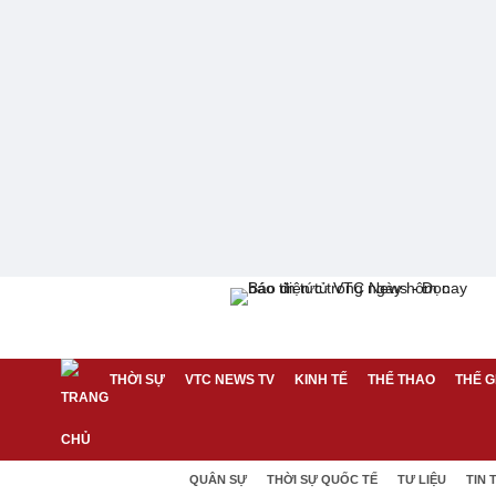
THỜI SỰ
VTC NEWS TV
KINH TẾ
THỂ THAO
THẾ G
QUÂN SỰ
THỜI SỰ QUỐC TẾ
TƯ LIỆU
TIN 