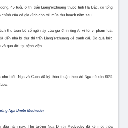
ng, 45 tuổi, ở thị trấn Liang’erzhuang thuộc tỉnh Hà Bắc, có tổng
p chính của cả gia đình cho tới mùa thu hoạch năm sau.
h thu toàn bộ số ngô này của gia đình ông Ai vì tội vi phạm luật
 đến nhà bí thư thị trấn Liang’erzhuang để tranh cãi. Do quá bức
 và qua đời tại bệnh viện.
 cho biết, Nga và Cuba đã ký thỏa thuận theo đó Nga sẽ xóa 90%
Cuba.
ướng Nga Dmitri Medvedev
ồi đầu năm nay, Thủ tướng Nga Dmitri Medvedev đã ký một thỏa