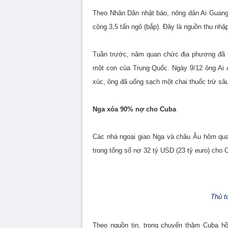
Theo Nhân Dân nhật báo, nông dân Ai Guangdo
cộng 3,5 tấn ngô (bắp). Đây là nguồn thu nhậ
Tuần trước, năm quan chức địa phương đã tịc
một con của Trung Quốc. Ngày 9/12 ông Ai đã
xúc, ông đã uống sạch một chai thuốc trừ sâu
Nga xóa 90% nợ cho Cuba
Các nhà ngoại giao Nga và châu Âu hôm qua
trong tổng số nợ 32 tỷ USD (23 tỷ euro) cho 
Thủ t
Theo nguồn tin, trong chuyến thăm Cuba h