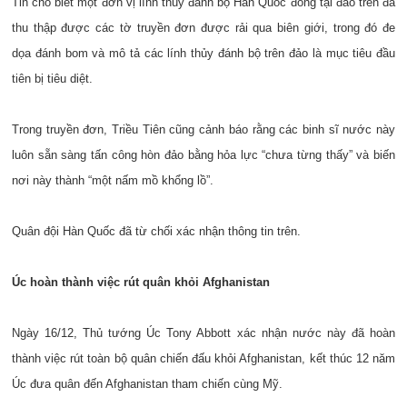
Tin cho biết một đơn vị lính thủy đánh bộ Hàn Quốc đóng tại đảo trên đã
thu thập được các tờ truyền đơn được rải qua biên giới, trong đó đe
dọa đánh bom và mô tả các lính thủy đánh bộ trên đảo là mục tiêu đầu
tiên bị tiêu diệt.
Trong truyền đơn, Triều Tiên cũng cảnh báo rằng các binh sĩ nước này
luôn sẵn sàng tấn công hòn đảo bằng hỏa lực “chưa từng thấy” và biến
nơi này thành “một nấm mồ khổng lồ”.
Quân đội Hàn Quốc đã từ chối xác nhận thông tin trên.
Úc hoàn thành việc rút quân khỏi Afghanistan
Ngày 16/12, Thủ tướng Úc Tony Abbott xác nhận nước này đã hoàn
thành việc rút toàn bộ quân chiến đấu khỏi Afghanistan, kết thúc 12 năm
Úc đưa quân đến Afghanistan tham chiến cùng Mỹ.