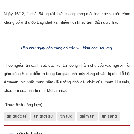
Ngày 16/12, ít nhất 54 người thiệt mạng trong một loạt các vụ tấn công
khủng bố ở thủ đô Baghdad và nhiều nơi khác trên đất nước Iraq.
Hầu như ngày nào cũng có các vụ đánh bom tại Iraq
Theo nguồn tin cảnh sát, các vụ tấn công nhằm chủ yếu vào người Hồi
giáo dòng Shiite diễn ra trong lúc giáo phái này đang chuẩn bị cho Lễ hội
Arbaeen lớn nhất trong năm để tưởng nhớ cái chết của Imam Hussein,
cháu trai của nhà tiên tri Mohammad.
Thục Anh
(tổng hợp)
tin quốc tế
tin thời sự
tin tức
điểm tin
tin sáng