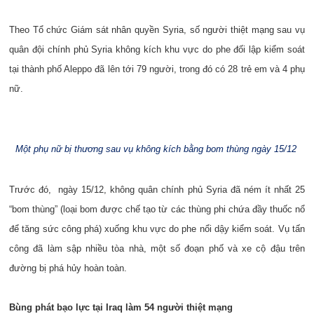
Theo Tổ chức Giám sát nhân quyền Syria, số người thiệt mạng sau vụ
quân đội chính phủ Syria không kích khu vực do phe đối lập kiểm soát
tại thành phố Aleppo đã lên tới 79 người, trong đó có 28 trẻ em và 4 phụ
nữ.
Một phụ nữ bị thương sau vụ không kích bằng bom thùng ngày 15/12
Trước đó, ngày 15/12, không quân chính phủ Syria đã ném ít nhất 25
“bom thùng” (loại bom được chế tạo từ các thùng phi chứa đầy thuốc nổ
để tăng sức công phá) xuống khu vực do phe nổi dậy kiểm soát. Vụ tấn
công đã làm sập nhiều tòa nhà, một số đoạn phố và xe cộ đậu trên
đường bị phá hủy hoàn toàn.
Bùng phát bạo lực tại Iraq làm 54 người thiệt mạng