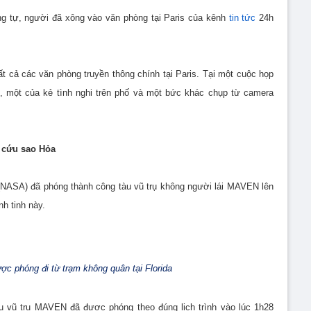
g tự, người đã xông vào văn phòng tại Paris của kênh
tin tức
24h
ất cả các văn phòng truyền thông chính tại Paris.
Tại một cuộc họp
h, một của kẻ tình nghi trên phố và một bức khác chụp từ camera
 cứu sao Hỏa
(NASA) đã phóng thành công tàu vũ trụ không người lái MAVEN lên
h tinh này.
c phóng đi từ trạm không quân tại Florida
u vũ trụ MAVEN đã được phóng theo đúng lịch trình vào lúc 1h28