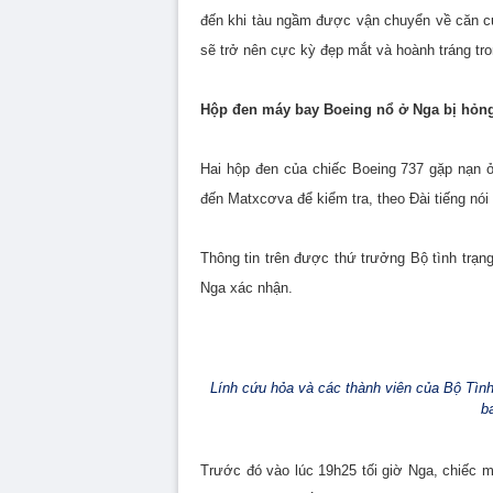
đến khi tàu ngầm được vận chuyển về căn cứ 
sẽ trở nên cực kỳ đẹp mắt và hoành tráng tron
Hộp đen máy bay Boeing nổ ở Nga bị hỏn
Hai hộp đen của chiếc Boeing 737 gặp nạn 
đến Matxcơva để kiểm tra, theo Đài tiếng nó
Thông tin trên được thứ trưởng Bộ tình trạ
Nga xác nhận.
Lính cứu hỏa và các thành viên của Bộ Tình
b
Trước đó vào lúc 19h25 tối giờ Nga, chiếc m