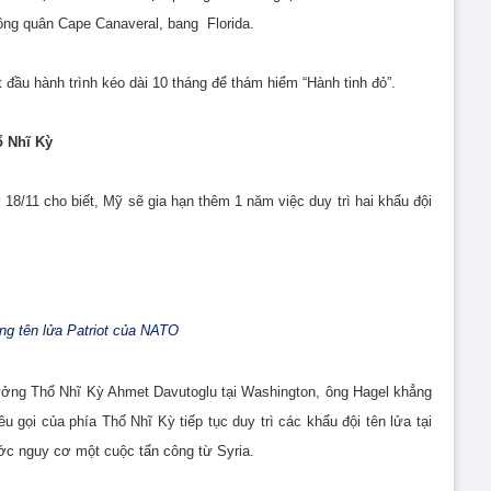
hông quân Cape Canaveral, bang Florida.
ắt đầu hành trình kéo dài 10 tháng để thám hiểm “Hành tinh đỏ”.
hổ Nhĩ Kỳ
/11 cho biết, Mỹ sẽ gia hạn thêm 1 năm việc duy trì hai khẩu đội
ng tên lửa Patriot của NATO
rưởng Thổ Nhĩ Kỳ Ahmet Davutoglu tại Washington, ông Hagel khẳng
u gọi của phía Thổ Nhĩ Kỳ tiếp tục duy trì các khẩu đội tên lửa tại
ớc nguy cơ một cuộc tấn công từ Syria.