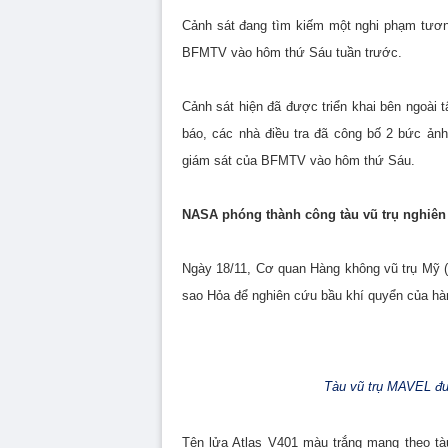
Cảnh sát đang tìm kiếm một nghi phạm tươn
BFMTV vào hôm thứ Sáu tuần trước.
Cảnh sát hiện đã được triển khai bên ngoài t
báo, các nhà điều tra đã công bố 2 bức ản
giám sát của BFMTV vào hôm thứ Sáu.
NASA phóng thành công tàu vũ trụ nghiên
Ngày 18/11, Cơ quan Hàng không vũ trụ Mỹ 
sao Hỏa để nghiên cứu bầu khí quyển của hàn
Tàu vũ trụ MAVEL đượ
Tên lửa Atlas V401 màu trắng mang theo tà