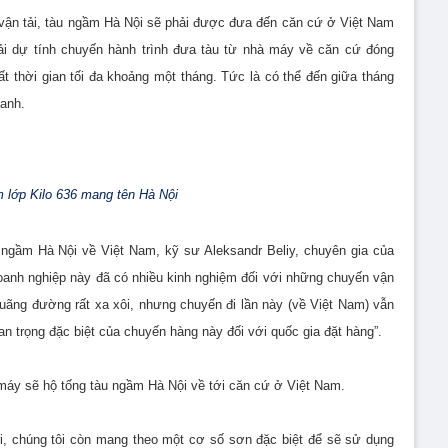
vận tải, tàu ngầm Hà Nội sẽ phải được đưa đến căn cứ ở Việt Nam
ải dự tính chuyến hành trình đưa tàu từ nhà máy về căn cứ đóng
 thời gian tối đa khoảng một tháng. Tức là có thể đến giữa tháng
anh.
 lớp Kilo 636 mang tên Hà Nội
 ngầm Hà Nội về Việt Nam, kỹ sư Aleksandr Beliy, chuyên gia của
 doanh nghiệp này đã có nhiều kinh nghiệm đối với những chuyến vận
quãng đường rất xa xôi, nhưng chuyến đi lần này (về Việt Nam) vẫn
n trọng đặc biệt của chuyến hàng này đối với quốc gia đặt hàng”.
 máy sẽ hộ tống tàu ngầm Hà Nội về tới căn cứ ở Việt Nam.
đi, chúng tôi còn mang theo một cơ số sơn đặc biệt để sẽ sử dụng