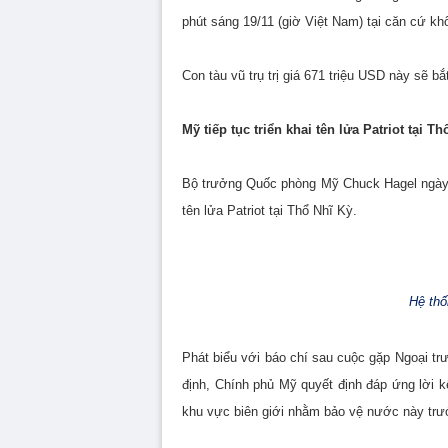
phút sáng 19/11 (giờ Việt Nam) tại căn cứ k
Con tàu vũ trụ trị giá 671 triệu USD này sẽ b
Mỹ tiếp tục triển khai tên lửa Patriot tại T
Bộ trưởng Quốc phòng Mỹ Chuck Hagel ngày 18
tên lửa Patriot tại Thổ Nhĩ Kỳ.
Hệ thố
Phát biểu với báo chí sau cuộc gặp Ngoại t
định, Chính phủ Mỹ quyết định đáp ứng lời kê
khu vực biên giới nhằm bảo vệ nước này trư