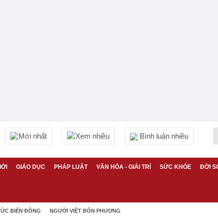
Mới nhất
Xem nhiều
Bình luận nhiều
IỚI
GIÁO DỤC
PHÁP LUẬT
VĂN HÓA - GIẢI TRÍ
SỨC KHỎE
ĐỜI S
TỨC BIỂN ĐÔNG
NGƯỜI VIỆT BỐN PHƯƠNG