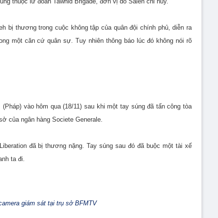
súng thuộc lữ đoàn Tawhid Brigade, đơn vị do Saleh chỉ huy.
h bị thương trong cuộc không tập của quân đội chính phủ, diễn ra
rong một căn cứ quân sự. Tuy nhiên thông báo lúc đó không nói rõ
is (Pháp) vào hôm qua (18/11) sau khi một tay súng đã tấn công tòa
 sở của ngân hàng Societe Generale.
o Liberation đã bị thương nặng. Tay súng sau đó đã buộc một tài xế
nh ta đi.
camera giám sát tại trụ sở BFMTV