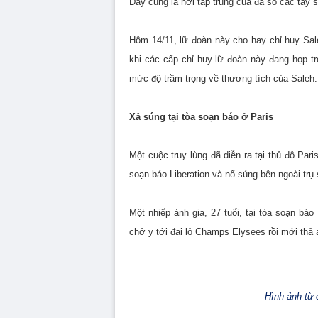
Đây cũng là nơi tập trung của đa số các tay 
Hôm 14/11, lữ đoàn này cho hay chỉ huy Sale
khi các cấp chỉ huy lữ đoàn này đang họp t
mức độ trầm trọng về thương tích của Saleh.
Xả súng tại tòa soạn báo ở Paris
Một cuộc truy lùng đã diễn ra tại thủ đô Par
soạn báo Liberation và nổ súng bên ngoài trụ
Một nhiếp ảnh gia, 27 tuổi, tại tòa soạn bá
chở y tới đại lộ Champs Elysees rồi mới thả a
Hình ảnh từ 