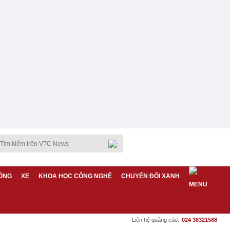
ỐNG
XE
KHOA HỌC CÔNG NGHỆ
CHUYỂN ĐỔI XANH
Liên hệ quảng cáo:
024 36321588