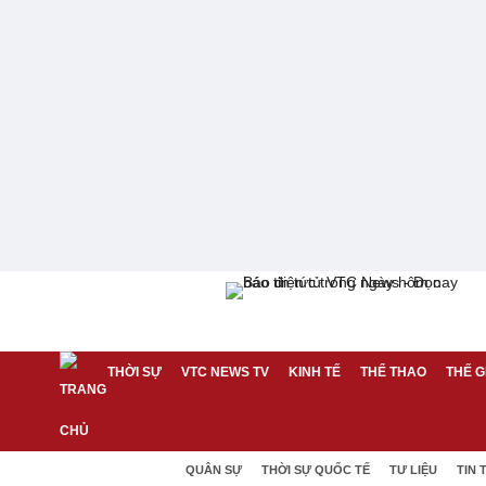
THỜI SỰ
VTC NEWS TV
KINH TẾ
THỂ THAO
THẾ G
QUÂN SỰ
THỜI SỰ QUỐC TẾ
TƯ LIỆU
TIN 