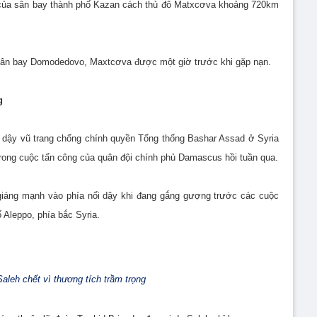
của sân bay thành phố Kazan cách thủ đô Matxcơva khoảng 720km
 sân bay Domodedovo, Maxtcơva được một giờ trước khi gặp nạn.
g
 dậy vũ trang chống chính quyền Tổng thống Bashar Assad ở Syria
 trong cuộc tấn công của quân đội chính phủ Damascus hồi tuần qua.
 giáng mạnh vào phía nổi dậy khi đang gắng gượng trước các cuộc
 Aleppo, phía bắc Syria.
aleh chết vì thương tích trầm trọng