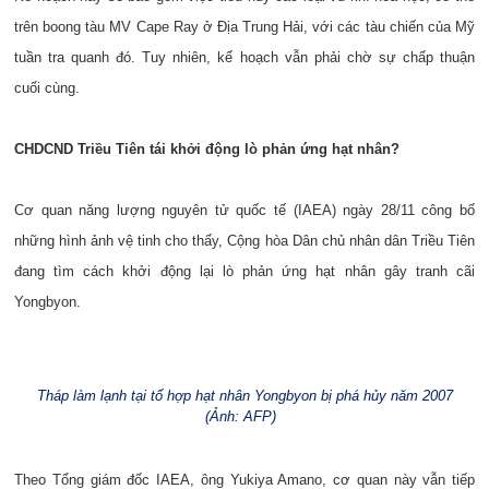
trên boong tàu MV Cape Ray ở Địa Trung Hải, với các tàu chiến của Mỹ
tuần tra quanh đó. Tuy nhiên, kế hoạch vẫn phải chờ sự chấp thuận
cuối cùng.
CHDCND Triều Tiên tái khởi động lò phản ứng hạt nhân?
Cơ quan năng lượng nguyên tử quốc tế (IAEA) ngày 28/11 công bố
những hình ảnh vệ tinh cho thấy, Cộng hòa Dân chủ nhân dân Triều Tiên
đang tìm cách khởi động lại lò phản ứng hạt nhân gây tranh cãi
Yongbyon.
Tháp làm lạnh tại tổ hợp hạt nhân Yongbyon bị phá hủy năm 2007
(Ảnh: AFP)
Theo Tổng giám đốc IAEA, ông Yukiya Amano, cơ quan này vẫn tiếp