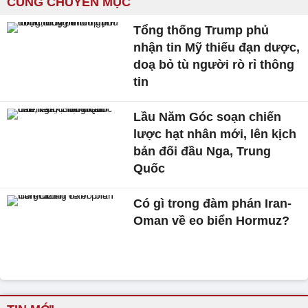
CÙNG CHUYÊN MỤC
Tổng thống Trump phủ
nhận tin Mỹ thiếu đạn dược,
doạ bỏ tù người rò rỉ thông
tin
Lầu Năm Góc soạn chiến
lược hạt nhân mới, lên kịch
bản đối đầu Nga, Trung
Quốc
Có gì trong đàm phán Iran-
Oman về eo biển Hormuz?