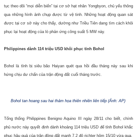
tục theo dõi “mọi diễn biến” tại cơ sở hạt nhân Yongbyon, chủ yếu thông
qua những hình ảnh chụp được từ vệ tinh. Những hoạt động quan sát
được tại cơ sở này cho thấy, dường như Triều Tiên dang tìm cách khôi
phục lại hoạt động của lò phản ứng công suất 5 MW này.
Philippines dành 114 triệu USD khôi phục tỉnh Bohol
Bohol là tỉnh bị siêu bão Haiyan quét qua hồi đầu tháng này sau khi
hứng chịu dư chấn của trận động đất cuối tháng trước.
Bohol tan hoang sau hai thảm họa thiên nhiên liên tiếp (Ảnh: AP)
Tổng thống Philippines Benigno Aquino III ngày 28/11 cho biết, chính
phủ nước này quyết định dành khoảng 114 triệu USD để tỉnh Bohol khắc
phục hậu quả của trận động đất mạnh 7,2 độ richter hôm 15/10 vừa qua.