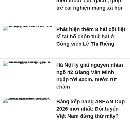
điện thoại 'cục gạch', giúp
trẻ cai nghiện mạng xã hội
Phát hiện thêm 8 hài cốt liệt
sĩ tại hố chôn thứ hai ở
Công viên Lê Thị Riêng
Hà Nội lý giải nguyên nhân
ngõ 42 Giang Văn Minh
ngập tới 40cm, nước rút
chậm
Bảng xếp hạng ASEAN Cup
2026 mới nhất: Đội tuyển
Việt Nam đứng thứ mấy?