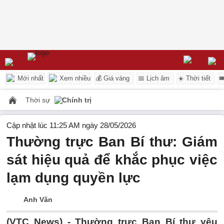
Mới nhất
Xem nhiều
💰 Giá vàng
📅 Lịch âm
☀️ Thời tiết

Thời sự
Chính trị
Cập nhật lúc 11:25 AM ngày 28/05/2026
Thường trực Ban Bí thư: Giám
sát hiệu quả để khắc phục việc
lạm dụng quyền lực
Anh Văn
(VTC News) -
Thường trực Ban Bí thư yêu