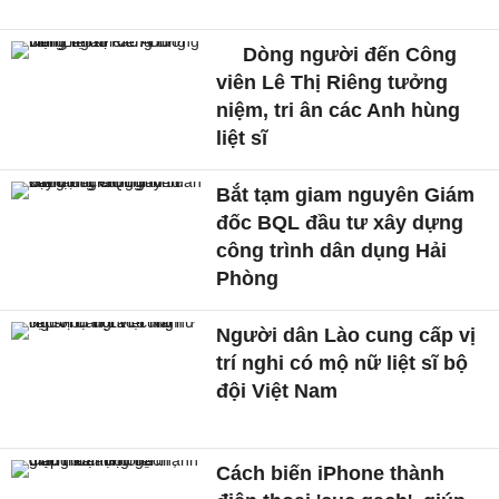
Dòng người đến Công
viên Lê Thị Riêng tưởng
niệm, tri ân các Anh hùng
liệt sĩ
Bắt tạm giam nguyên Giám
đốc BQL đầu tư xây dựng
công trình dân dụng Hải
Phòng
Người dân Lào cung cấp vị
trí nghi có mộ nữ liệt sĩ bộ
đội Việt Nam
Cách biến iPhone thành