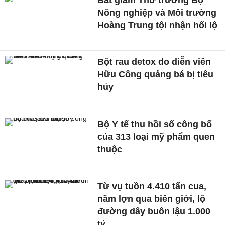
Nông nghiệp và Môi trường
Hoàng Trung tội nhận hối lộ
Bột rau detox do diễn viên
Hữu Công quảng bá bị tiêu
hủy
Bộ Y tế thu hồi số công bố
của 313 loại mỹ phẩm quen
thuộc
Từ vụ tuồn 4.410 tấn cua,
nầm lợn qua biên giới, lộ
đường dây buôn lậu 1.000
tỷ