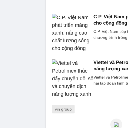
C.P. Việt Nam 
cho cộng đồng
C.P. Việt Nam tiế
chương trình trồn
Viettel và Pet
năng lượng xa
Viettel và Petrolim
hai tập đoàn kinh 
vin group