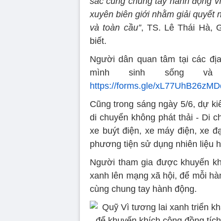
sắc cùng chung tay hành động vì 
xuyên biên giới nhằm giải quyết 
và toàn cầu”
, TS. Lê Thái Hà, 
biết.
Người dân quan tâm tại các đị
mình sinh sống và
https://forms.gle/xL77UhB26zM
Cũng trong sáng ngày 5/6, dự k
di chuyển không phát thải - Di 
xe buýt điện, xe máy điện, xe đ
phương tiện sử dụng nhiên liệu h
Người tham gia được khuyến khí
xanh lên mạng xã hội, để mỗi hàn
cùng chung tay hành động.