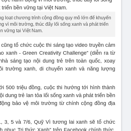
àng loạt chương trình cộng đồng quy mô lớn để khuyến
 vì môi trường, thúc đẩy lối sống xanh và phát triển
n vững tại Việt Nam.
 cũng tổ chức cuộc thi sáng tạo video truyền cảm
 xanh - Green Creativity Challenge” (diễn ra từ
nhà sáng tạo nội dung trẻ trên toàn quốc, xoay
i trường xanh, di chuyển xanh và năng lượng
tới 500 triệu đồng, cuộc thi hướng tới hình thành
 dung trẻ lan tỏa lối sống xanh và phát triển bền
động bảo vệ môi trường từ chính cộng đồng địa
, 3, 5 và 7/6, Quỹ Vì tương lai xanh sẽ tổ chức
nh phục Tri thức Xanh” trên Facebook chính thức.