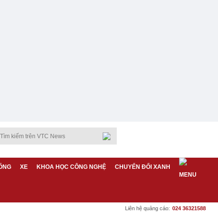
ỐNG
XE
KHOA HỌC CÔNG NGHỆ
CHUYỂN ĐỔI XANH
Liên hệ quảng cáo:
024 36321588