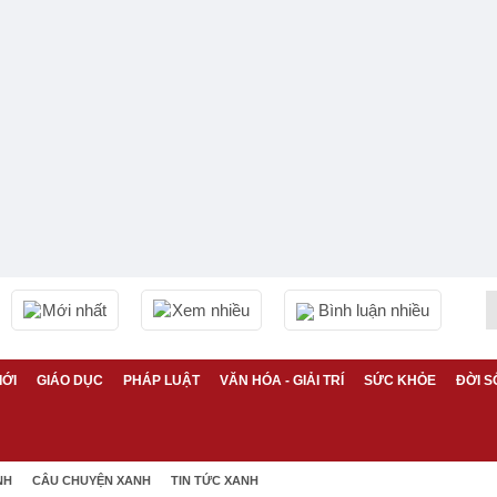
Mới nhất
Xem nhiều
Bình luận nhiều
IỚI
GIÁO DỤC
PHÁP LUẬT
VĂN HÓA - GIẢI TRÍ
SỨC KHỎE
ĐỜI S
NH
CÂU CHUYỆN XANH
TIN TỨC XANH