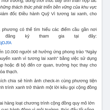
môi trường, đồng thời thúc đẩy tinh thần hợp tác
những thách thức phát triển bền vững của khu vực
Giám đốc Điều hành Quỹ Vì tương lai xanh, cho
a phương có thể tìm hiểu các điểm cầu gần nơi
 đăng ký tham gia tại đây:
DqDJfA
iến 10.000 người sẽ hưởng ứng phong trào “Ngày
chuyển xanh vì tương lai xanh” bằng việc sử dụng
ạp hoặc đi bộ đến cơ quan, trường học thay cho
óa thạch.
ch chia sẻ hình ảnh check-in cùng phương tiện
h trình xanh trở thành một lời kêu gọi cộng đồng