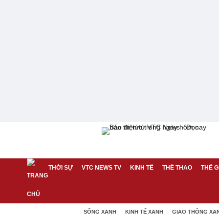
THỜI SỰ
VTC NEWS TV
KINH TẾ
THỂ THAO
THẾ G
SỐNG XANH
KINH TẾ XANH
GIAO THÔNG XA