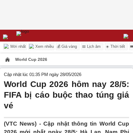
Mới nhất
Xem nhiều
💰 Giá vàng
📅 Lịch âm
☀️ Thời tiết

World Cup 2026
Cập nhật lúc 01:35 PM ngày 28/05/2026
World Cup 2026 hôm nay 28/5:
FIFA bị cáo buộc thao túng giá
vé
(VTC News) -
Cập nhật thông tin World Cup
2026 mới nhất ngày 28/5: Hà Lan, Nam Phi