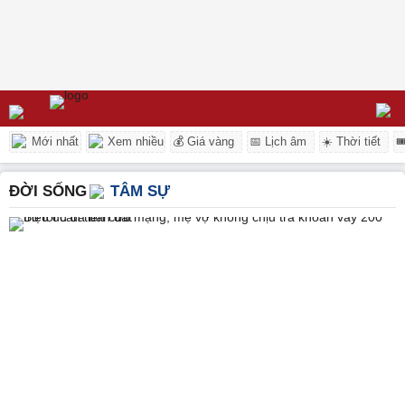
Mới nhất
Xem nhiều
💰 Giá vàng
📅 Lịch âm
☀️ Thời tiết

ĐỜI SỐNG
TÂM SỰ