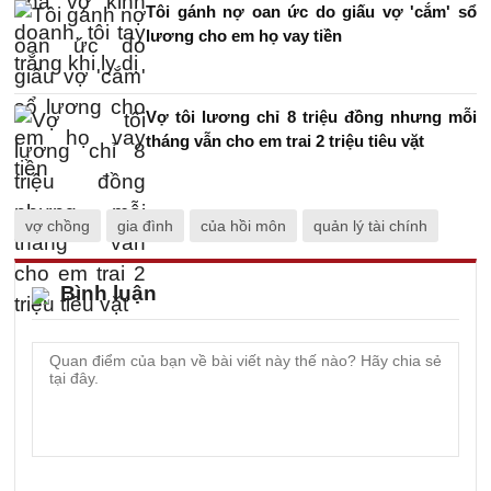
Tôi gánh nợ oan ức do giấu vợ 'cắm' sổ
lương cho em họ vay tiền
Vợ tôi lương chỉ 8 triệu đồng nhưng mỗi
tháng vẫn cho em trai 2 triệu tiêu vặt
vợ chồng
gia đình
của hồi môn
quản lý tài chính
Bình luận