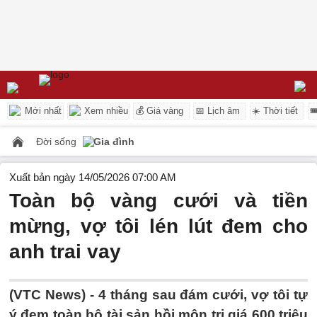
Mới nhất
Xem nhiều
💰 Giá vàng
📅 Lịch âm
☀️ Thời tiết

Đời sống
Gia đình
Xuất bản ngày 14/05/2026 07:00 AM
Toàn bộ vàng cưới và tiền
mừng, vợ tôi lén lút đem cho
anh trai vay
(VTC News) -
4 tháng sau đám cưới, vợ tôi tự
ý đem toàn bộ tài sản hồi môn trị giá 600 triệu