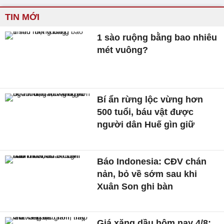
TIN MỚI
1 sào ruộng bằng bao nhiêu
mét vuông?
Bí ẩn rừng lộc vừng hơn
500 tuổi, báu vật được
người dân Huế gìn giữ
Báo Indonesia: CĐV chán
nản, bỏ về sớm sau khi
Xuân Son ghi bàn
Giá xăng dầu hôm nay 4/8: