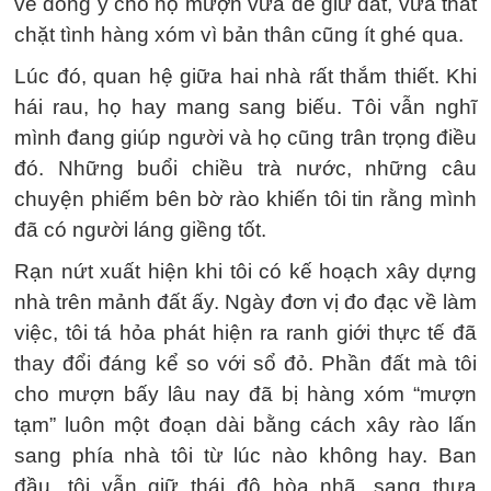
vẻ đồng ý cho họ mượn vừa để giữ đất, vừa thắt
chặt tình hàng xóm vì bản thân cũng ít ghé qua.
Lúc đó, quan hệ giữa hai nhà rất thắm thiết. Khi
hái rau, họ hay mang sang biếu. Tôi vẫn nghĩ
mình đang giúp người và họ cũng trân trọng điều
đó. Những buổi chiều trà nước, những câu
chuyện phiếm bên bờ rào khiến tôi tin rằng mình
đã có người láng giềng tốt.
Rạn nứt xuất hiện khi tôi có kế hoạch xây dựng
nhà trên mảnh đất ấy. Ngày đơn vị đo đạc về làm
việc, tôi tá hỏa phát hiện ra ranh giới thực tế đã
thay đổi đáng kể so với sổ đỏ. Phần đất mà tôi
cho mượn bấy lâu nay đã bị hàng xóm “mượn
tạm” luôn một đoạn dài bằng cách xây rào lấn
sang phía nhà tôi từ lúc nào không hay. Ban
đầu, tôi vẫn giữ thái độ hòa nhã, sang thưa