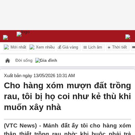
Mới nhất
Xem nhiều
💰 Giá vàng
📅 Lịch âm
☀️ Thời tiết

Đời sống
Gia đình
Xuất bản ngày 13/05/2026 10:31 AM
Cho hàng xóm mượn đất trồng
rau, tôi bị họ coi như kẻ thù khi
muốn xây nhà
(VTC News) -
Mảnh đất ấy tôi cho hàng xóm
thân thiết trồng rau nhờ; khi buộc phải trả