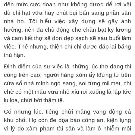
đến mức cực đoan như không được để rơi vãi
dù chỉ hạt vữa hay chút bụi bẩn sang phần sân
nhà họ. Tôi hiểu việc xây dựng sẽ gây ảnh
hưởng, nên đã chủ động che chắn bạt kỹ lưỡng
và cam kết thợ sẽ dọn dẹp sạch sẽ sau buổi làm
việc. Thế nhưng, thiện chí chỉ được đáp lại bằng
thù hận.
Đỉnh điểm của sự việc là những lúc thợ đang thi
công trên cao, người hàng xóm ấy lđứng từ trên
cửa sổ nhà mình ngó sang, soi từng milimet, chỉ
chờ có một mẩu vữa nhỏ xíu rơi xuống là lập tức
lu loa, chửi bới thậm tệ.
Có những lúc, tiếng chửi mắng vang động cả
khu phố. Họ còn đe dọa báo công an, kiện tụng
vì lý do xâm phạm tài sản và làm ô nhiễm môi