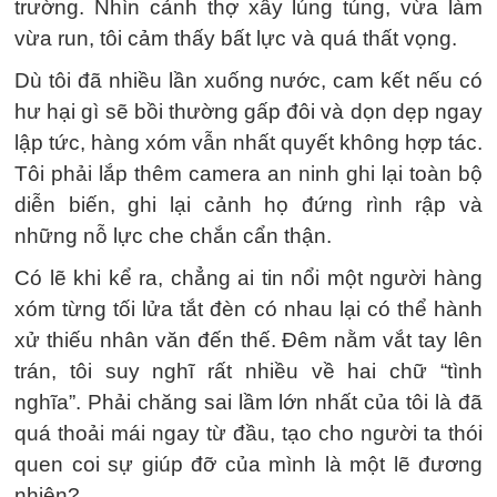
trường. Nhìn cảnh thợ xây lúng túng, vừa làm
vừa run, tôi cảm thấy bất lực và quá thất vọng.
Dù tôi đã nhiều lần xuống nước, cam kết nếu có
hư hại gì sẽ bồi thường gấp đôi và dọn dẹp ngay
lập tức, hàng xóm vẫn nhất quyết không hợp tác.
Tôi phải lắp thêm camera an ninh ghi lại toàn bộ
diễn biến, ghi lại cảnh họ đứng rình rập và
những nỗ lực che chắn cẩn thận.
Có lẽ khi kể ra, chẳng ai tin nổi một người hàng
xóm từng tối lửa tắt đèn có nhau lại có thể hành
xử thiếu nhân văn đến thế. Đêm nằm vắt tay lên
trán, tôi suy nghĩ rất nhiều về hai chữ “tình
nghĩa”. Phải chăng sai lầm lớn nhất của tôi là đã
quá thoải mái ngay từ đầu, tạo cho người ta thói
quen coi sự giúp đỡ của mình là một lẽ đương
nhiên?