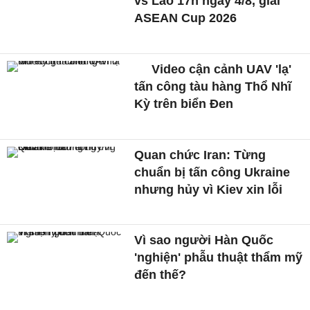
vs Lào 17h ngày 4/8, giải
ASEAN Cup 2026
Video cận cảnh UAV 'lạ'
tấn công tàu hàng Thổ Nhĩ
Kỳ trên biển Đen
Quan chức Iran: Từng
chuẩn bị tấn công Ukraine
nhưng hủy vì Kiev xin lỗi
Vì sao người Hàn Quốc
'nghiện' phẫu thuật thẩm mỹ
đến thế?