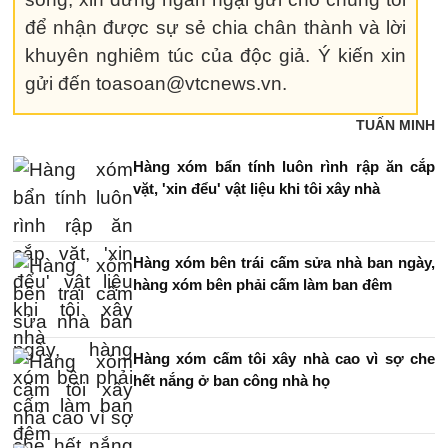
để nhận được sự sẻ chia chân thành và lời
khuyên nghiêm túc của độc giả. Ý kiến xin
gửi đến toasoan@vtcnews.vn.
TUẤN MINH
Hàng xóm bẩn tính luôn rình rập ăn cắp
vặt, 'xin đểu' vật liệu khi tôi xây nhà
Hàng xóm bên trái cấm sửa nhà ban ngày,
hàng xóm bên phải cấm làm ban đêm
Hàng xóm cấm tôi xây nhà cao vì sợ che
hết nắng ở ban công nhà họ