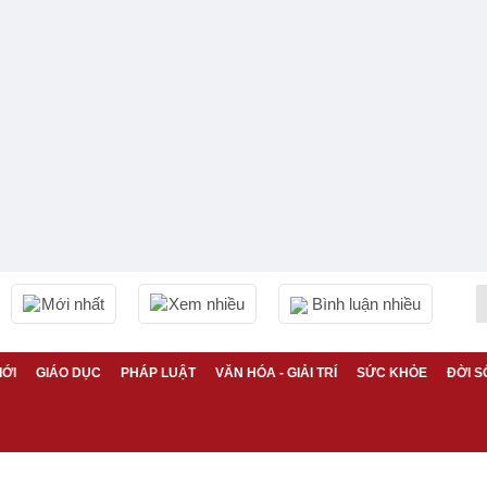
Mới nhất
Xem nhiều
Bình luận nhiều
IỚI
GIÁO DỤC
PHÁP LUẬT
VĂN HÓA - GIẢI TRÍ
SỨC KHỎE
ĐỜI S