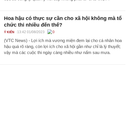
Hoa hậu có thực sự cần cho xã hội không mà tổ
chức thi nhiều đến thế?
13:42 01/08/2023
0
Ý KIẾN
(VTC News) - Lợi ích mà vương miện đem lại cho cá nhân hoa
hậu quá rõ ràng, còn lợi ích cho xã hội gần như chỉ là lý thuyết;
vậy mà các cuộc thi ngày càng nhiều như nấm sau mưa.