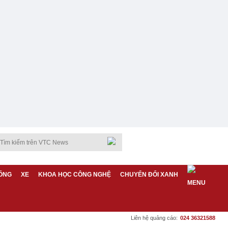
ỐNG
XE
KHOA HỌC CÔNG NGHỆ
CHUYỂN ĐỔI XANH
Liên hệ quảng cáo:
024 36321588