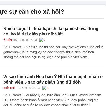
ực sự cần cho xã hội?
Nhiều cuộc thi hoa hậu chỉ là gameshow, đừng
coi họ là đại diện phụ nữ Việt
07:15 08/08/2023
0
Ý KIẾN
(VTC News) - Nhiều cuộc thi hoa hậu bây giờ xét cho cùng chỉ là
gameshow, là thương vụ do các công ty thực hiện, thế nên
không thể coi hoa hậu là đại diện cho phụ nữ Việt Nam.
Vì sao hình ảnh Hoa hậu Ý Nhi thăm bệnh nhân ở
bệnh viện 5 sao gây phản ứng dữ dội?
18:21 01/08/2023
0
GIỚI TRẺ
(VTC News) - Vì mấy lý do, bức ảnh Top 3 Miss World Vietnam
2023 thăm bệnh nhân ở một bệnh viện "xịn" gây phản ứng dữ
dội, dù công ty quản lý nói đây không phải là "đi từ thiện".