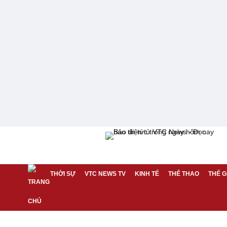
THỜI SỰ
VTC NEWS TV
KINH TẾ
THỂ THAO
THẾ G